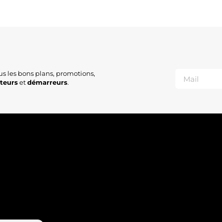
2
2
2
2
2
M
S
A
us les bons plans, promotions,
N
ateurs
et
démarreurs
.
F
S
S
S
J