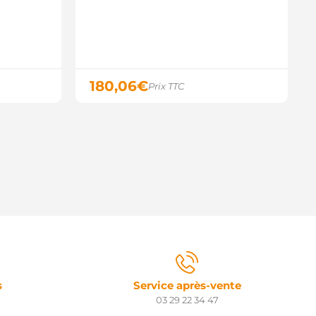
0T32173 MITSUBISHI
0T32173ZE MITSUBISHI
0T32177 MITSUBISHI
0T32178ZE MITSUBISHI
TD232 JAPANPARTS
1110F PRESTOLITE
G0531 GHIBAUDI
180,06
€
Prix TTC
S706 SOVEREIGN
TR71117 WOODAUTO
TRF049 3EFFE
12MH0334A2 SIDAT
NM12467X ANDEL
035747 MEAT & DORIA
TR5157 ELECTROLOG
RSF049 3EFFE
TM1178 ROLLCO
TM1412 ROLLCO
03-D232 ASHIKA
986023870 BOSCH
15361 CARGO
9137N WAI / TRANSPO
20846 ERA
3300-1KA1A NISSAN
s
Service après-vente
3300-1KA1B NISSAN
03 29 22 34 47
3300-1KA1C NISSAN