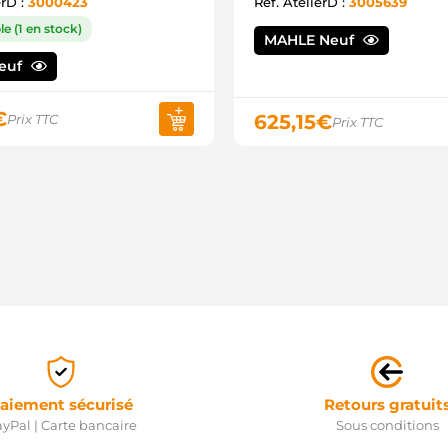
erD :
3000423
Ref. AtelierD :
3005639
M
M
e (1 en stock)
M
MAHLE Neuf
M
Neuf
M
S
S
€
625,15
€
Prix TTC
Prix TTC
S
S
S
S
A
5
S
P
S
S
0
0
1
1
2
2
aiement sécurisé
Retours gratuit
2
yPal | Carte bancaire
Sous conditions
2