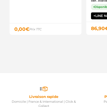
Ref. Ateli
Disponibl
+LINE 
86,90
0,00
€
Prix TTC
Livraison rapide
P
Domicile | France & International | Click &
Pa
Collect