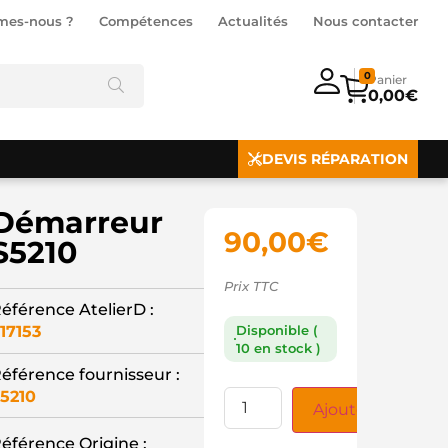
mes-nous ?
Compétences
Actualités
Nous contacter
0
0,00
€
DEVIS RÉPARATION
Démarreur
90,00
€
S5210
Prix TTC
éférence AtelierD :
17153
Disponible (
10 en stock )
éférence fournisseur :
5210
Ajouter au panie
éférence Origine :