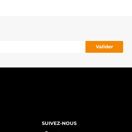
3300-1KA2C NISSAN
3300-BC200 NISSAN
3300-BC20A NISSAN
3300-BC20B NISSAN
3300-BC20C NISSAN
000T32171ZE MITSUBISHI
TX200361 STARDAX
SM1568 APEC
PANSM1568 NAPA
Valider
032115361 CARGO
144.832 PSH
148.677 PSH
130.566 PSH
5211109 HERTH+BUSS
SUIVEZ-NOUS