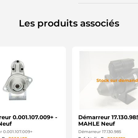
3
8
8
8
Les produits associés
9
9
M
9
A
D
D
J
L
L
M
Stock sur deman
M
M
M
M
M
M
eur 0.001.107.009+ -
Démarreur 17.130.985
M
M
Neuf
MAHLE Neuf
M
 0.001.107.009+
Démarreur 17.130.985
M