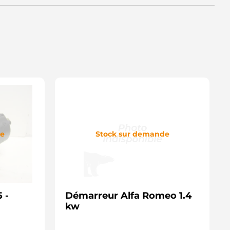
D232 JAPKO
8212617 POWERMAX
EA012527-921 HELLA
EA738258-701 HELLA
44280802 MAGNETI MARELLI
44280802170 MAGNETI
ARELLI
599 CEVAM
EY2231 AUTOELECTRO
RS0247 DELCO
RS0247N DELCO
S1367 HC PARTS
RS02231 LUCAS
RS2231 LUCAS
000T32171 MITSUBISHI
de
Stock sur demande
000T32172 MITSUBISHI
000T32172ZE MITSUBISHI
000T32173 MITSUBISHI
000T32173ZE MITSUBISHI
000T32177 MITSUBISHI
000T32178ZE MITSUBISHI
 -
0T32171 MITSUBISHI
Démarreur Alfa Romeo 1.4
0T32171ZE MITSUBISHI
kw
0T32172 MITSUBISHI
0T32172ZE MITSUBISHI