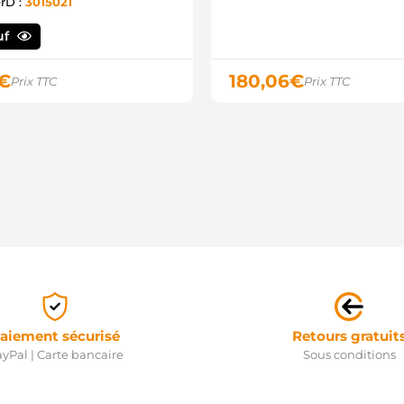
erD :
3015021
6
6
M
uf
P
1
€
180,06
€
Prix TTC
Prix TTC
8
C
S
S
2
U
F
S
aiement sécurisé
Retours gratuit
yPal | Carte bancaire
Sous conditions