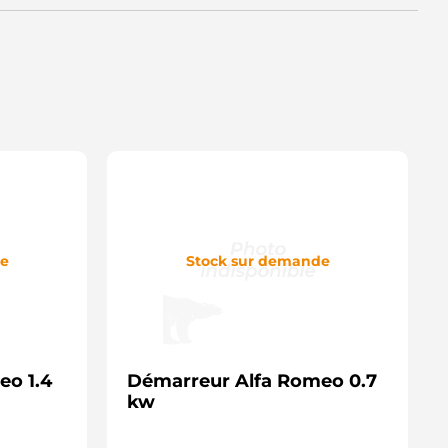
ITM9T62871 WOODAUTO
AS11432 DELCO
-80215 DIXIE
TR71276 WOODAUTO
TRS382 3EFFE
D12422S AS-PL
24MH0021A2 SIDAT
24MH0021 SIDAT
NM12541X ANDEL
36497 LOGISTIK
61.503.123.130 PSH
61.503.123.138 PSH
61.503.123.370 PSH
61.503.123.390 PSH
9TD2071 MITSUBISHI
de
Stock sur demande
009TD2071 MITSUBISHI
009TD2071AM MITSUBISHI
9TD2071AM MITSUBISHI
9TD2081AM MITSUBISHI
009TD2071A MITSUBISHI
009TD2081 MITSUBISHI
eo 1.4
009TD2081AM MITSUBISHI
Démarreur Alfa Romeo 0.7
9TD2071A MITSUBISHI
kw
0900793 VOLVO
0437656BN REAL