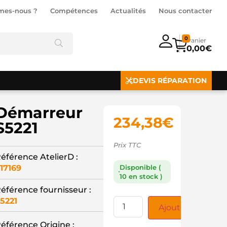
mes-nous ?
Compétences
Actualités
Nous contacter
0
0,00
€
DEVIS RÉPARATION
Démarreur
234,38
€
S5221
Prix TTC
éférence AtelierD :
17169
Disponible (
10 en stock )
éférence fournisseur :
5221
Ajouter au panie
éférence Origine :