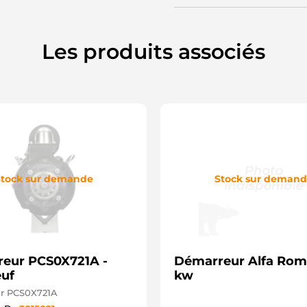
M
R
S
S
Les produits associés
S
U
S
S
A
3
5
5
5
5
M
tock sur demande
Stock sur deman
M
M
M
M
M
M
eur PCS0X721A -
Démarreur Alfa Rom
M
M
uf
kw
2
r PCS0X721A
2