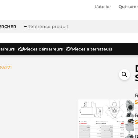
L’atelier
Qui-som
rreurs
Pièces démarreurs
Pièces alternateurs
S5221
R
5
R
S
R