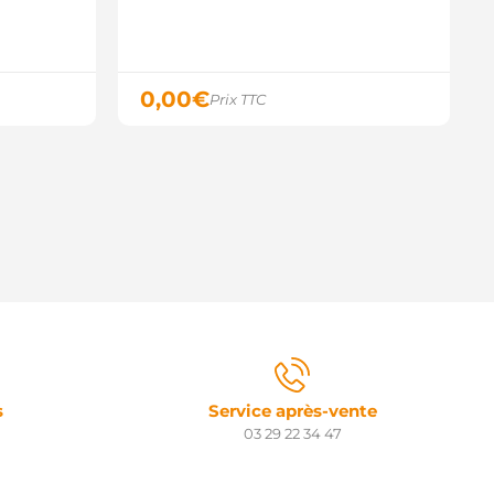
035656.0 SANDO
035656.1 SANDO
9TD2081 MITSUBISHI
RSS382 3EFFE
9106N WAI / TRANSPO
0,00
€
Prix TTC
8214720 POWERMAX
GB-23231 AINDE
5221 AS-PL
TR5183 ELECTROLOG
2851167 VOLVO
D102601S AS-PL
032114873 CARGO
133.950 PSH
s
Service après-vente
03 29 22 34 47