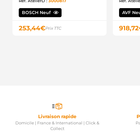
Ref. AtelierD :
3000817
Ref. Ateli
BOSCH Neuf
AVF Ne
253,44
€
918,72
Prix TTC
Livraison rapide
P
Domicile | France & International | Click &
Pa
Collect