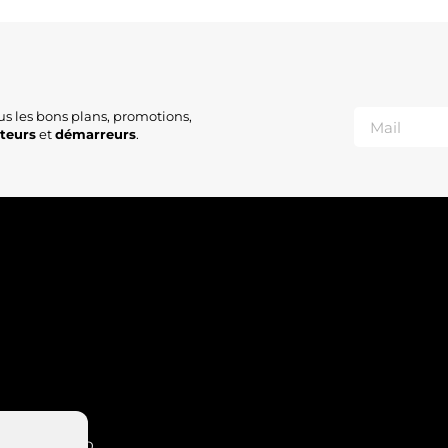
us les bons plans, promotions,
ateurs
et
démarreurs
.
INT-NABORD