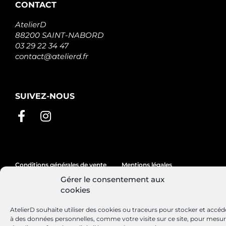
CONTACT
AtelierD
88200 SAINT-NABORD
03 29 22 34 47
contact@atelierd.fr
SUIVEZ-NOUS
Conditions générales de vente
Mentions légales
Gérer le consentement aux
Politique de cookies
cookies
AtelierD souhaite utiliser des cookies ou traceurs pour stocker et accéd
à des données personnelles, comme votre visite sur ce site, pour mesu
Site réalisé par
Lézards
Création