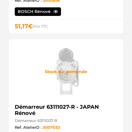
Ref. AtelierD :
3000818
BOSCH Rénové
51,17
€
Prix TTC
Stock sur demande
Démarreur 63111027-R - JAPAN
Rénové
Démarreur 63111027-R
Ref. AtelierD :
3007033