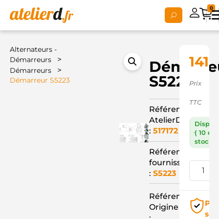
0
Alternateurs -
141,
>
Démarreurs
Démarre
>
Démarreurs
S5223
Démarreur S5223
Prix
TTC
Référence
AtelierD
Dispon
:
517172
( 10 en
stock )
Référence
fournisseur
:
S5223
Référence
Pai
Origine
séc
: