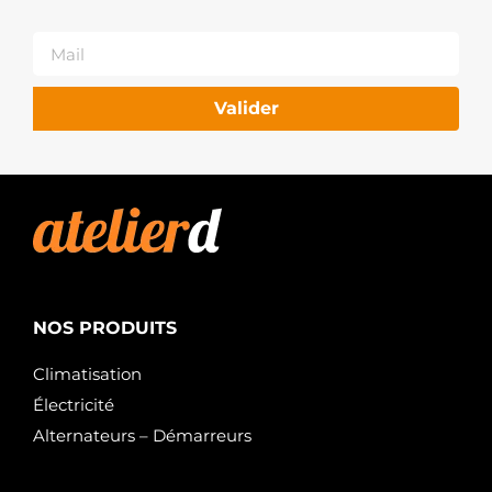
1202395
OPEL
4416774
OPEL
4417538
OPEL
Valider
4421624
OPEL
4423570
OPEL
93169459
OPEL
93456401
OPEL
88212220
POWERMAX
570.548.103.000
NOS PRODUITS
PSH
570.548.103.008
Climatisation
PSH
570.548.103.130
Électricité
PSH
Alternateurs – Démarreurs
570.548.103.138
PSH
570.548.103.370