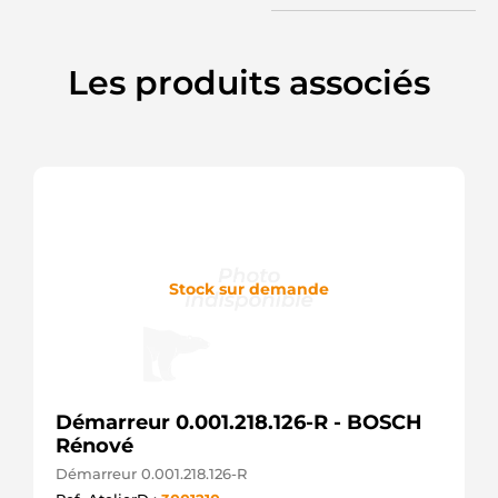
114074
CARGO
F032114074
Les produits associés
CARGO
CST35238AS
CASCO
CST35238GS
CASCO
DRS0113
DELCO
11999 EAI
STR5241
ELECTROLOG
25-3476
Stock sur demande
ELSTOCK
EZ0596
ELTA
AUTOMOTIVE
220587
ERA
SG0919
Démarreur 0.001.218.126-R - BOSCH
GHIBAUDI
Rénové
CS1415
HC
Démarreur 0.001.218.126-R
PARTS