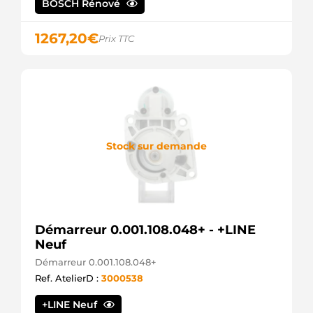
BOSCH Rénové
MITSUBISHI
M001T80681AM
1267,20
€
MITSUBISHI
Prix TTC
M001T80681ZZ9
MITSUBISHI
M1T80681ZZ9
MITSUBISHI
NPANSM1497
NAPA
23300-
JG70A
Stock sur demande
NISSAN
23300-
00Q0A
NISSAN
23300-
00Q0D
NISSAN
Démarreur 0.001.108.048+ - +LINE
23300-
Neuf
00Q1E
Démarreur 0.001.108.048+
NISSAN
23300-
Ref. AtelierD :
3000538
00Q1G
NISSAN
+LINE Neuf