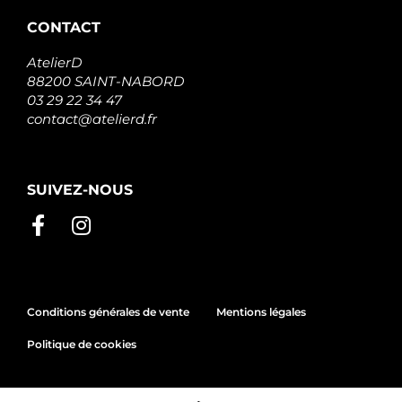
PSH
570.548.103.500
CONTACT
PSH
570.548.103.502
AtelierD
PSH
88200 SAINT-NABORD
570.548.103.505
03 29 22 34 47
PSH
contact@atelierd.fr
570.548.103.968
PSH
20437832BN
REAL
20437832OE
SUIVEZ-NOUS
REAL
233003330R
RENAULT
233006217R
RENAULT
233009453R
RENAULT
23300JG70B
Conditions générales de vente
Mentions légales
RENAULT
7485143838
Politique de cookies
RENAULT
7711368436
RENAULT