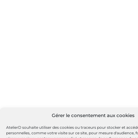
458738
VALEO
726093
VALEO
726893
VALEO
TS2231
VALEO
TS2232
VALEO
TS22E1
VALEO
TS22E5
VALEO
TS22E5B
VALEO
TS22E8
VALEO
TS22E9
VALEO
192545
Gérer le consentement aux cookies
VALEO
R1530110
AtelierD souhaite utiliser des cookies ou traceurs pour stocker et accé
VAUXHALL
personnelles, comme votre visite sur ce site, pour mesure d'audience, fo
33308N