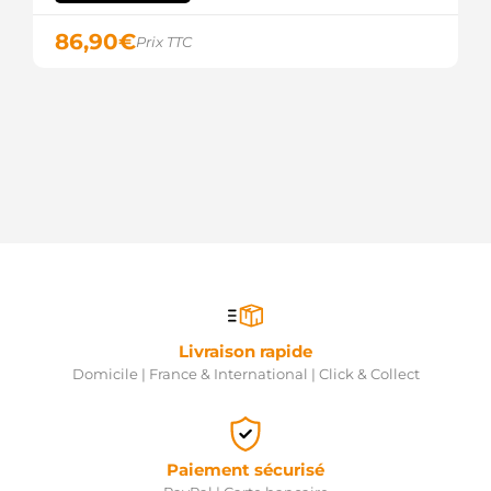
23300-
00Q3E
86,90
€
NISSAN
Prix TTC
23300-
00Q3M
NISSAN
23300-
0157R
NISSAN
23300-
0721R
NISSAN
23300-
3172R
NISSAN
23300-
3400A9
NISSAN
Livraison rapide
23300-
Domicile | France & International | Click & Collect
0222R
NISSAN
23300-
2654R
NISSAN
Paiement sécurisé
23300-