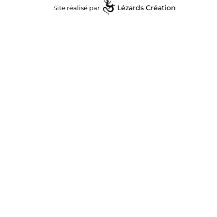
7711497026
Site réalisé par
Lézards
Création
RENAULT
8200402016
RENAULT
8200458765
RENAULT
8200568535
RENAULT
8200568535E
RENAULT
8200621305
RENAULT
8200621305A
RENAULT
8200628430
RENAULT
8201268218
RENAULT
2S0083
RIDEX
RNLM1T80681
RNL
STM964
ROLLCO
6035238.0