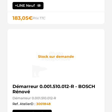
LUCAS
+LINE Neuf
LRS2304
LUCAS
183,05
€
944280802180
Prix TTC
MAGNETI
MARELLI
MRS80218
MAGNETI
MARELLI
063728021810
MAGNETI
MARELLI
Stock sur demande
72535206
MAHLE
MS1077
MAHLE
A4709060300
MERCEDES
A4709069400
Démarreur 0.001.510.012-R - BOSCH
MERCEDES
Rénové
M1T80681AM
Démarreur 0.001.510.012-R
MITSUBISHI
M1T80681
Ref. AtelierD :
3001848
MITSUBISHI
M001T80681