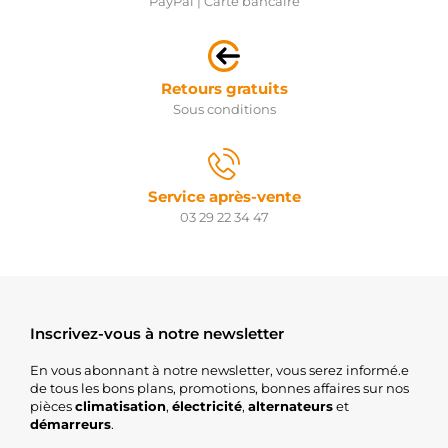
PayPal | Carte bancaire
00QOA
NISSAN
23300-
00QOD
NISSAN
Retours gratuits
23300-
Sous conditions
JG70B
NISSAN
23300-
340A9
NISSAN
Service après-vente
95518998
03 29 22 34 47
OPEL
93861155
OPEL
93863426
OPEL
93859136
OPEL
Inscrivez-vous à notre newsletter
1202204
OPEL
En vous abonnant à notre newsletter, vous serez informé.e
93857703
de tous les bons plans, promotions, bonnes affaires sur nos
OPEL
pièces
climatisation
,
électricité
,
alternateurs
et
1202193
démarreurs
.
OPEL