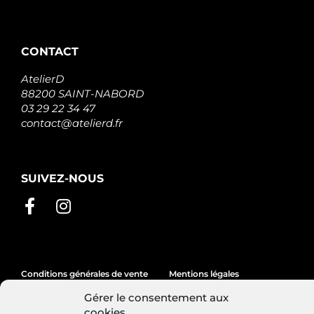
2S0220R
RIDEX
MA9018
SNRA
CONTACT
SKSTR-
0330219
STARK
AtelierD
187ST21
88200 SAINT-NABORD
STARTCAR
03 29 22 34 47
06-
contact@atelierd.fr
10140-SX
STELLOX
TT16323
TESLA
SUIVEZ-NOUS
TECHNICS
TT16323PRO
TESLA
TECHNICS
RE83556N
THE
NEWLINE
ST01329
Conditions générales de vente
Mentions légales
TMI
830550003
Gérer le consentement aux
Politique de cookies
TRISCAN
cookies