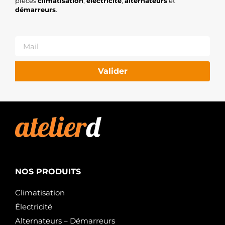
MAGNETI
pièces
climatisation
,
électricité
,
alternateurs
et
MARELLI
démarreurs
.
MRS52348
MAGNETI
MARELLI
3890300600
JP
GROUP
Valider
13530
MAPCO
5035263
MEAT &
DORIA
N5213053
NIPPARTS
IR9694
PROTECH
QRS2319
QUINTON
NOS PRODUITS
HAZELL
011-001-
000665R
Climatisation
REMANTE
Électricité
2S0220
RIDEX
Alternateurs – Démarreurs