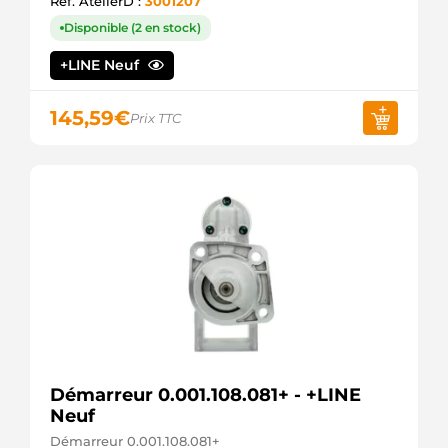
Ref. AtelierD :
3001207
PARTS
L813-18-
Disponible (2 en stock)
400
MAZDA
+LINE Neuf
L813-18-
400A
145,59
€
MAZDA
Prix TTC
L813-18-
400RE
MAZDA
LRS01713
LUCAS
LRS1713
LUCAS
M000T90981
MITSUBISHI
M00T90981
MITSUBISHI
M00T90981AM
MITSUBISHI
M0T90981
MITSUBISHI
Démarreur 0.001.108.081+ - +LINE
M0T90981AM
Neuf
MITSUBISHI
MITM0T90981
Démarreur 0.001.108.081+