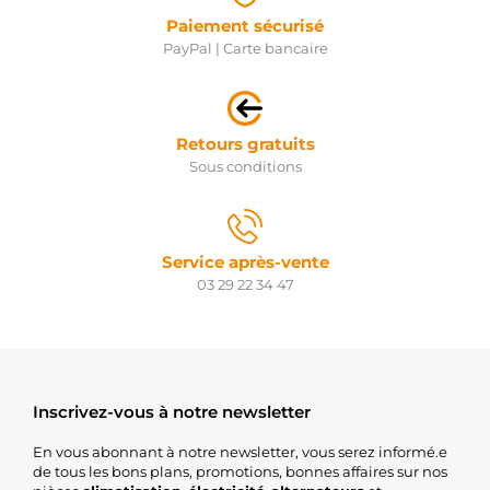
EUROTEC
Paiement sécurisé
106673
PayPal | Carte bancaire
FARCOM
8052348
FRIESEN
3111533
HENKEL
Retours gratuits
PARTS
Sous conditions
3111535
HENKEL
PARTS
H5035263
HOFFER
Service après-vente
803-
03 29 22 34 47
11060 IAP
QUALITY
PARTS
10035108AV
ITAB
AUTOMOTIVE
Inscrivez-vous à notre newsletter
EST-4517
KAVO
PARTS
En vous abonnant à notre newsletter, vous serez informé.e
943213171010
de tous les bons plans, promotions, bonnes affaires sur nos