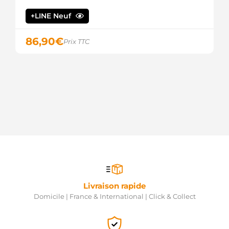
AUTOTECHNIK
+LINE Neuf
SMI108A
AUTOTEAM
BST2217
86,90
€
Prix TTC
BORG &
BECK
S101799
BTS
TURBO
S103688
BTS
TURBO
140.526.112.130
PSH
140.526.112.360
PSH
BREF032113795
CARWOOD
GROUP
CMA-
Livraison rapide
622042
Domicile | France & International | Click & Collect
COMLINE
324035112
DRI
11040703