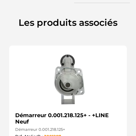
3M214
JAPKO
88212507
POWERMAX
Les produits associés
8EA012528-
141
HELLA
8EA738258-
321
HELLA
91-27-
3404
WILSON
9652
CEVAM
AEY1713
AUTOELECTRO
DRS0033
DELCO
DRS0033N
DELCO
Démarreur 0.001.218.125+ - +LINE
J5213048
Neuf
HERTH+BUSS
JS1317
Démarreur 0.001.218.125+
HC