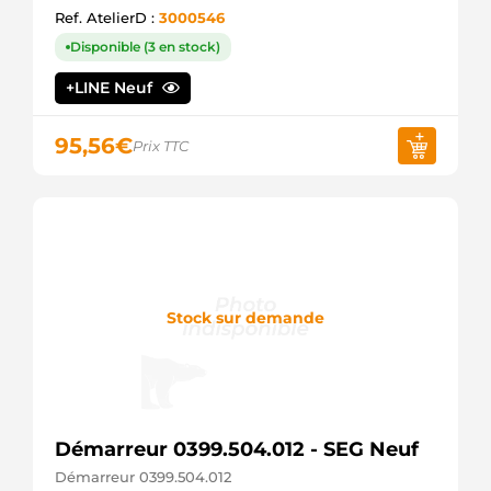
WOODAUTO
Ref. AtelierD :
3000546
MTM214
Disponible (3 en stock)
JAPANPARTS
RAS31144
+LINE Neuf
DELCO
STM1317
KRAUF
95,56
€
Prix TTC
STRF057
3EFFE
S12MH0826A2
SIDAT
ANM12253X
ANDEL
336037
LOGISTIK
STR5196
Stock sur demande
ELECTROLOG
M000T90981AM
MITSUBISHI
MOT90981
MITSUBISHI
STX201032
STARDAX
Démarreur 0399.504.012 - SEG Neuf
140.526.112.460
Démarreur 0399.504.012
PSH