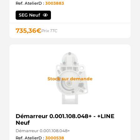
Ref. AtelierD :
3003883
ASM1035
APEC
SEG Neuf
NPANSM1035
NAPA
F032113795
735,36
€
Prix TTC
CARGO
20437801BN
REAL
6035108.0
SANDO
CST35108AS
CASCO
AZMT-53-
010-1202
Stock sur demande
A.Z.
MEISTERTEILE
AC-
JBS1317
ACAUTO
10439663
Démarreur 0.001.108.048+ - +LINE
ALANKO
Neuf
ANM12253
ANDEL
Démarreur 0.001.108.048+
A78290
Ref. AtelierD :
3000538
ATL