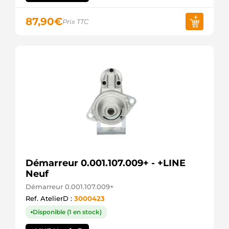
MITSUBISHI
M000T92581
87,90
€
Prix TTC
MITSUBISHI
M003T10471
MITSUBISHI
M003T10473
MITSUBISHI
M003T10475
MITSUBISHI
M003T10476
MITSUBISHI
M003T10476D
MITSUBISHI
M0T34381
MITSUBISHI
M0T84381
MITSUBISHI
Démarreur 0.001.107.009+ - +LINE
M0T84381A
MITSUBISHI
Neuf
M0T84381AM
Démarreur 0.001.107.009+
MITSUBISHI
Ref. AtelierD :
3000423
M0T92581
MITSUBISHI
Disponible (1 en stock)
M3T10473
MITSUBISHI