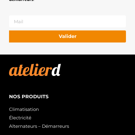
YALE
3003784
HYSTER
3021367
HYSTER
3114995
CLARK
Valider
3125892
HYSTER
326875
HYSTER
388040
HYSTER
580040914
YALE
900540849
YALE
900540857
NOS PRODUITS
YALE
918139600
YALE
Climatisation
M000T34381
Électricité
MITSUBISHI
M000T84381AM
Alternateurs – Démarreurs
MITSUBISHI