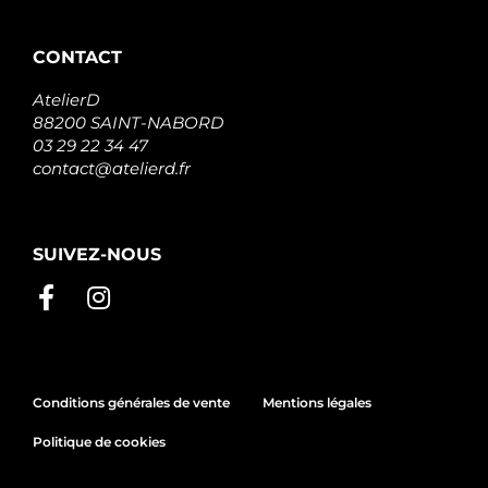
STX200344R
STARDAX
STX200344
CONTACT
STARDAX
2314322
AtelierD
HYSTER
140.014.082.415
88200 SAINT-NABORD
PSH
03 29 22 34 47
140.014.082.460
contact@atelierd.fr
PSH
F032111494
CARGO
F032110182
SUIVEZ-NOUS
CARGO
S148.899
PSH
S130.329
PSH
Conditions générales de vente
Mentions légales
Politique de cookies