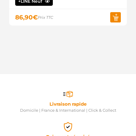
+LINE Neuf
M3T10475
MITSUBISHI
M3T10476
86,90
€
Prix TTC
MITSUBISHI
M3T10476D
MITSUBISHI
MAV371260
SIOM
MITM0T84381
WOODAUTO
MT92581
MITSUBISHI
RNLM0T84381
RNL
S-8818
DIXIE
S1140M
PRESTOLITE
S5261S
Livraison rapide
AS-PL
Domicile | France & International | Click & Collect
SG0312
GHIBAUDI
STM0674
KRAUF
STM9674