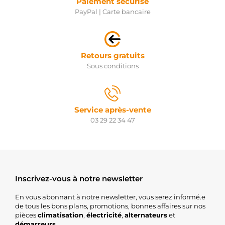
Paiement sécurisé
KRAUF
PayPal | Carte bancaire
STR71099
WOODAUTO
STRL621
3EFFE
UD14312S
Retours gratuits
AS-PL
Sous conditions
UD18233S
AS-PL
S12MH0555A2
SIDAT
PRSL621
Service après-vente
3EFFE
03 29 22 34 47
16795N
WAI /
TRANSPO
STR5235
ELECTROLOG
1362069
Inscrivez-vous à notre newsletter
HYSTER
011007-
En vous abonnant à notre newsletter, vous serez informé.e
53002S
de tous les bons plans, promotions, bonnes affaires sur nos
HYSTER
pièces
climatisation
,
électricité
,
alternateurs
et
220052112
démarreurs
.