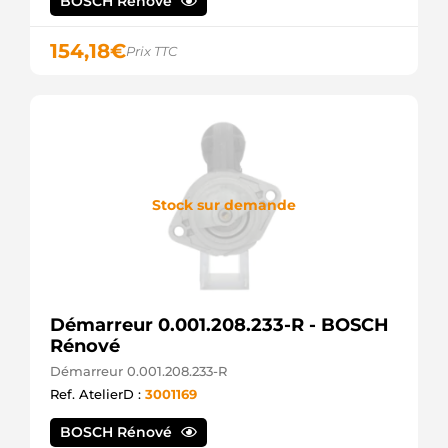
BOSCH Rénové
154,18
€
Prix TTC
Stock sur demande
Démarreur 0.001.208.233-R - BOSCH
Rénové
Démarreur 0.001.208.233-R
Ref. AtelierD :
3001169
BOSCH Rénové