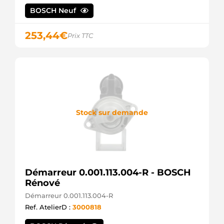
8081
BOSCH Neuf
CEVAM
130-
95141NOE
253,44
€
Prix TTC
ROBERT'S
FS70PR371
VALEO
336592
LOGISTIK
CGB-
21034
AINDE
Stock sur demande
M9T85371
MITSUBISHI
M9T85371AM
MITSUBISHI
M009T85371
MITSUBISHI
M009T85371AM
Démarreur 0.001.113.004-R - BOSCH
MITSUBISHI
Rénové
MITM9T85371
WOODAUTO
Démarreur 0.001.113.004-R
255604
Ref. AtelierD :
3000818
KUHNER
255604M