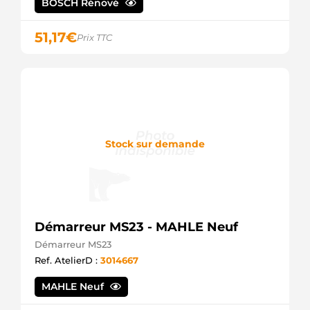
BOSCH Rénové
KUHNER
255604P
51,17
€
KUHNER
Prix TTC
0986026580
BOSCH
551.559.113.130
PSH
551.559.113.500
PSH
551.559.113.370
PSH
Stock sur demande
A0071511301
MERCEDES
0071511301
MERCEDES
438322
VALEO
CST35679AS
Démarreur MS23 - MAHLE Neuf
CASCO
Démarreur MS23
CST35679GS
CASCO
Ref. AtelierD :
3014667
45-5138
ELSTOCK
MAHLE Neuf
LRS03976
LUCAS