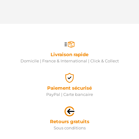
MERCEDES
71514401
MERCEDES
A0071511801
MERCEDES
A0071514401
MERCEDES
M009T85471
MITSUBISHI
M9T85471
Livraison rapide
MITSUBISHI
Domicile | France & International | Click & Collect
M9T87474AM
MITSUBISHI
S133.545
PSH
S145.112
Paiement sécurisé
PSH
PayPal | Carte bancaire
S133.545
PSH
S145.112
PSH
Retours gratuits
Sous conditions