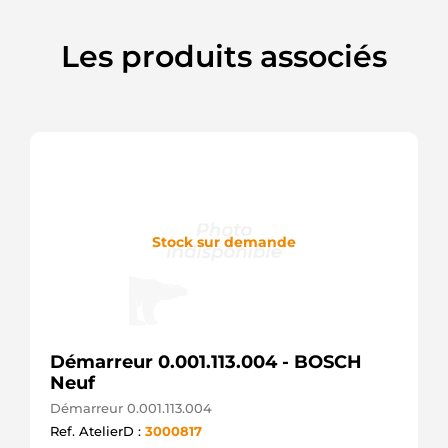
551.559.113.130
PSH
Les produits associés
551.559.113.500
PSH
551.559.113.370
PSH
A0071511301
MERCEDES
0071511301
MERCEDES
438322
VALEO
CST35679AS
Stock sur demande
CASCO
CST35679GS
CASCO
45-5138
ELSTOCK
LRS03976
LUCAS
Démarreur 0.001.113.004 - BOSCH
LRS3976
Neuf
LUCAS
30724N
Démarreur 0.001.113.004
WAI /
Ref. AtelierD :
3000817
TRANSPO