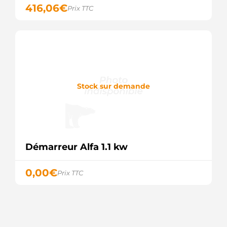
416,06
€
Prix TTC
LRS3976
LUCAS
30724N
WAI /
TRANSPO
8081
CEVAM
130-
95141NOE
Stock sur demande
ROBERT'S
FS70PR371
VALEO
336592
LOGISTIK
CGB-
21034
Démarreur Alfa 1.1 kw
AINDE
STR5426
0,00
€
ELECTROLOG
Prix TTC
0071511801
MERCEDES
0071514401
MERCEDES
71511801