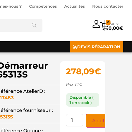
mes-nous ?
Compétences
Actualités
Nous contacter
0
0,00
€
DEVIS RÉPARATION
Démarreur
278,09
€
S5313S
Prix TTC
éférence AtelierD :
17483
Disponible (
1 en stock )
éférence fournisseur :
5313S
Ajouter au panie
éférence Origine :