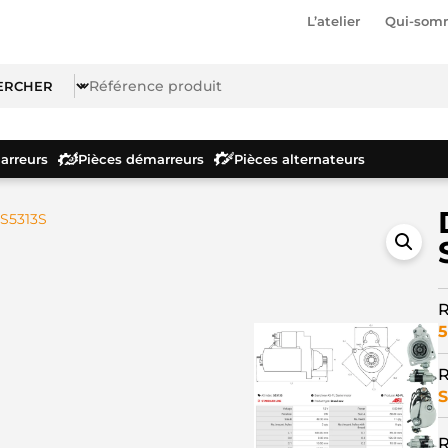
L’atelier
Qui-som
rreurs
Pièces démarreurs
Pièces alternateurs
S5313S
R
5
R
S
R