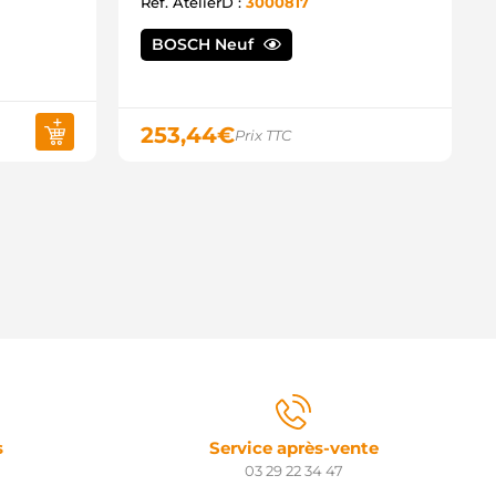
Ref. AtelierD :
3000817
BOSCH Neuf
253,44
€
Prix TTC
s
Service après-vente
03 29 22 34 47