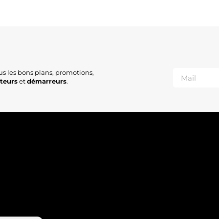
us les bons plans, promotions,
ateurs
et
démarreurs
.