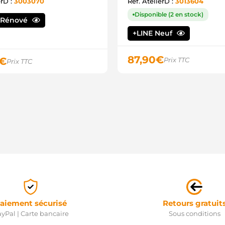
erD :
3003070
Ref. AtelierD :
3013604
Disponible (2 en stock)
 Rénové
+LINE Neuf
87,90
€
€
Prix TTC
Prix TTC
aiement sécurisé
Retours gratuit
yPal | Carte bancaire
Sous conditions