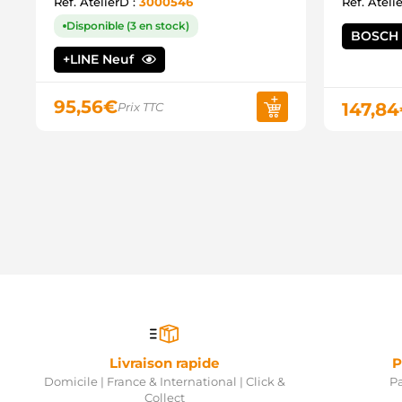
Ref. AtelierD :
3000546
Ref. Ateli
Disponible (3 en stock)
BOSCH
+LINE Neuf
95,56
€
147,84
Prix TTC
Livraison rapide
P
Domicile | France & International | Click &
Pa
Collect