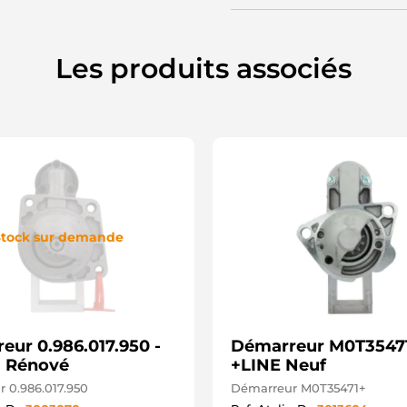
U
Les produits associés
tock sur demande
eur 0.986.017.950 -
Démarreur M0T35471
 Rénové
+LINE Neuf
 0.986.017.950
Démarreur M0T35471+