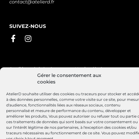
contact@atelierd.fr
SUIVEZ-NOUS
Conditions générales de vente
Mentions légales
Gérer le consentement aux
Politique de cookies
cookies
AtelierD souhaite utiliser des cookies ou traceurs pour stocker et accéd
à des données personnelles, comme votre visite sur ce site, pour mesu
Site réalisé par
Lézards
Création
d'audience, fonctionnalités liées aux réseaux sociaux, contenu
personnalisé et mesure de performance du contenu, développer et
améliorer les produits, Vous pouvez autoriser ou refuser tout ou partie 
ces traitements de données qui sont basés sur votre consentement ou
sur l'intérêt légitime de nos partenaires, à l'exception des cookies et/ou
traceurs nécessaires au fonctionnement de ce site. Vous pouvez modifi
vos choix à tout moment.