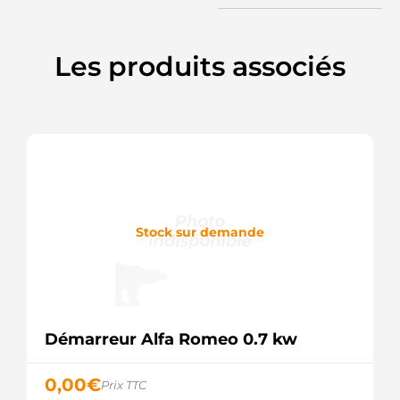
SANDO
88213436
POWERMAX
Les produits associés
91-27-
3251
WILSON
AEY2417
AUTOELECTRO
CST35218
CASCO
CST35218AS
CASCO
CST35218ES
CASCO
Stock sur demande
CST35218GS
CASCO
CST35218OS
CASCO
CST35218RS
CASCO
DRS0581
Démarreur Alfa Romeo 0.7 kw
DELCO
DS1691
DELCO
0,00
€
Prix TTC
J5211069