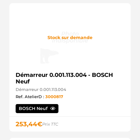
M000T87481
MITSUBISHI
M0T87481
MITSUBISHI
Stock sur demande
Démarreur 0.001.113.004 - BOSCH
Neuf
Démarreur 0.001.113.004
Ref. AtelierD :
3000817
BOSCH Neuf
253,44
€
Prix TTC