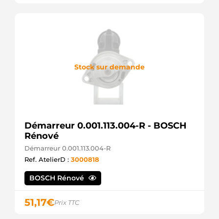
HERTH+BUSS
LRS02417
LUCAS
LRS2417
LUCAS
M000T60181
MITSUBISHI
Stock sur demande
M000T60181A
MITSUBISHI
M0T60181
MITSUBISHI
M0T60181A
MITSUBISHI
STM3045
Démarreur 0.001.113.004-R - BOSCH
KRAUF
Rénové
STR71142
WOODAUTO
Démarreur 0.001.113.004-R
STRF518
Ref. AtelierD :
3000818
3EFFE
UD20368S
BOSCH Rénové
AS-PL
ANM12801X
ANDEL
51,17
€
Prix TTC
STR5014
ELECTROLOG