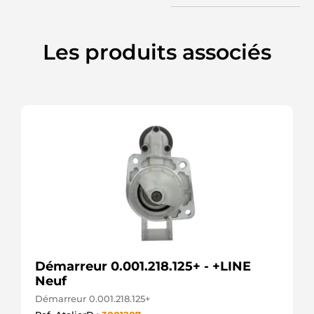
MITSUBISHI
M001T84182
MITSUBISHI
M0T91781
Les produits associés
MITSUBISHI
M0T91781ZC
MITSUBISHI
M1T84182
MITSUBISHI
S-8439
DIXIE
STM3919
KRAUF
STRE466
3EFFE
UD20377S
AS-PL
Démarreur 0.001.218.125+ - +LINE
Neuf
Démarreur 0.001.218.125+