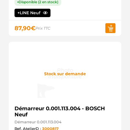
Disponible (2 en stock)
MITSUBISHI
M000T32971
+LINE Neuf
MITSUBISHI
M000T32971ZC
MITSUBISHI
87,90
€
Prix TTC
M0T31572
MITSUBISHI
M0T31572ZC
MITSUBISHI
M0T32971
MITSUBISHI
M0T32971ZC
MITSUBISHI
R6044735AB
Stock sur demande
CHRYSLER
RAS31868
DELCO
S-80189
DIXIE
STM3572
Démarreur 0.001.113.004 - BOSCH
KRAUF
STRF328
Neuf
3EFFE
Démarreur 0.001.113.004
UD20401S
Ref. AtelierD :
3000817
AS-PL