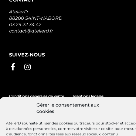
AtelierD
88200 SAINT-NABORD
03 29 22 34 47
contact@atelierd.fr
SUIVEZ-NOUS
Conditions générales de vente
Mentions légales
Gérer le consentement aux
Politique de cookies
cookies
AtelierD souhaite utiliser des cookies ou traceurs pour stocker et accéd
à des données personnelles, comme votre visite sur ce site, pour mesu
Site réalisé par
Lézards
Création
d'audience, fonctionnalités liées aux réseaux sociaux, contenu