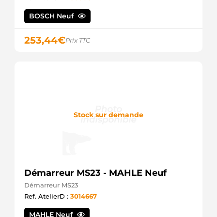
S5366S
BOSCH Neuf
AS-PL
STR5109
ELECTROLOG
253,44
€
Prix TTC
6044735AB
CHRYSLER
K56044735AB
CHRYSLER
S136.002
PSH
Stock sur demande
Démarreur MS23 - MAHLE Neuf
Démarreur MS23
Ref. AtelierD :
3014667
MAHLE Neuf