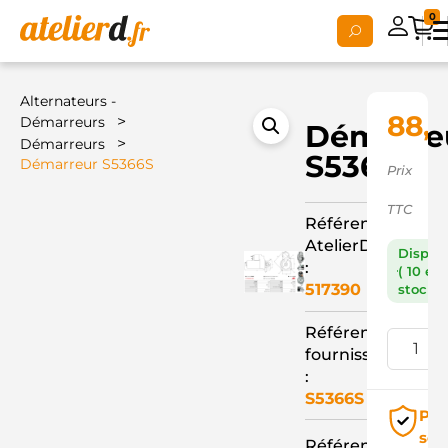
0
Alternateurs -
88,
>
Démarreurs
Démarre
>
Démarreurs
S5366S
Démarreur S5366S
Prix
TTC
Référence
AtelierD
Dispon
:
( 10 en
517390
stock )
Référence
fournisseur
:
S5366S
Pai
séc
Référence