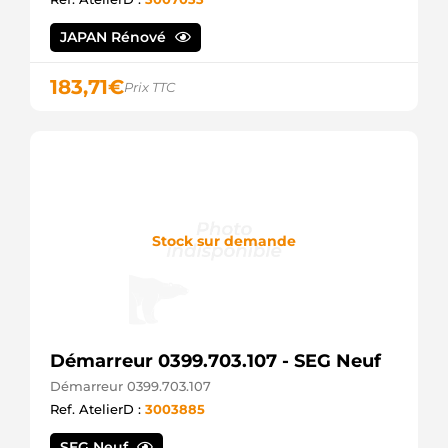
JAPAN Rénové
183,71
€
Prix TTC
Stock sur demande
Démarreur 0399.703.107 - SEG Neuf
Démarreur 0399.703.107
Ref. AtelierD :
3003885
SEG Neuf