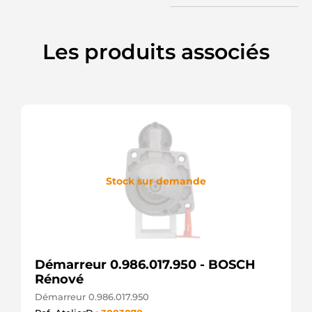
MITSUBISHI
M0T15172
MITSUBISHI
Les produits associés
M0T15271
MITSUBISHI
M0T15272
MITSUBISHI
S-80334
DIXIE
STM7985
KRAUF
STRF472
3EFFE
UD20411S
Stock sur demande
AS-PL
STR5189
ELECTROLOG
S135.861
PSH
Démarreur 0.986.017.950 - BOSCH
Rénové
Démarreur 0.986.017.950