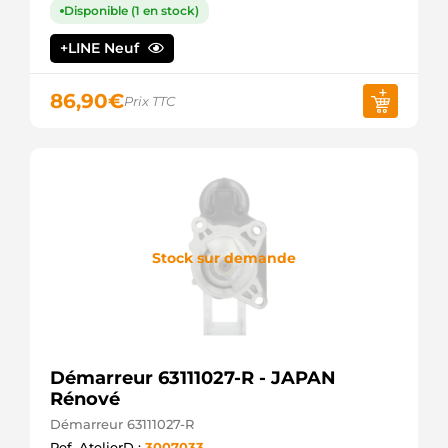
Disponible (1 en stock)
+LINE Neuf
86,90
€
Prix TTC
Stock sur demande
Démarreur 63111027-R - JAPAN
Rénové
Démarreur 63111027-R
Ref. AtelierD :
3007033