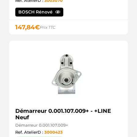
Ref. AtelierD :
3003070
BOSCH Rénové
147,84
€
Prix TTC
Démarreur 0.001.107.009+ - +LINE
Neuf
Démarreur 0.001.107.009+
Ref. AtelierD :
3000423