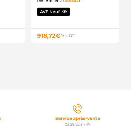
Ref. AtelierD :
3015021
AVF Neuf
918,72
€
Prix TTC
s
Service après-vente
03 29 22 34 47