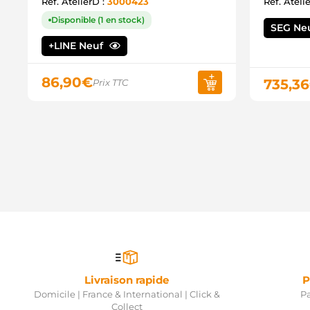
Ref. AtelierD :
3000423
Ref. Ateli
Disponible (1 en stock)
SEG Ne
+LINE Neuf
86,90
€
735,36
Prix TTC
Livraison rapide
P
Domicile | France & International | Click &
Pa
Collect