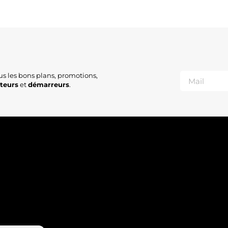
us les bons plans, promotions,
ateurs
et
démarreurs
.