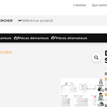
L’atelier
Qui-som
rreurs
Pièces démarreurs
Pièces alternateurs
 S5389S
R
5
R
S
R