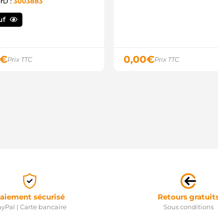
erD :
3003883
uf
€
0,00
€
Prix TTC
Prix TTC
aiement sécurisé
Retours gratuit
yPal | Carte bancaire
Sous conditions