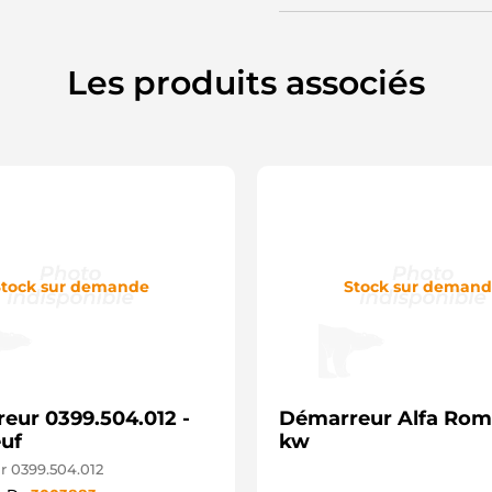
M
M
S
S
Les produits associés
S
U
tock sur demande
Stock sur deman
eur 0399.504.012 -
Démarreur Alfa Rom
uf
kw
 0399.504.012