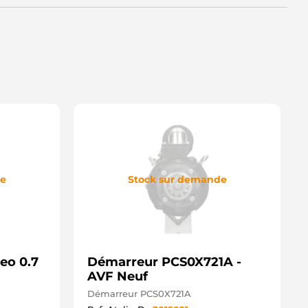
1T96782ZCKD MITSUBISHI
1T96783 MITSUBISHI
-80345 DIXIE
TM6782 KRAUF
TRF687 3EFFE
D20460S AS-PL
de
Stock sur demande
eo 0.7
Démarreur PCS0X721A -
AVF Neuf
Démarreur PCS0X721A