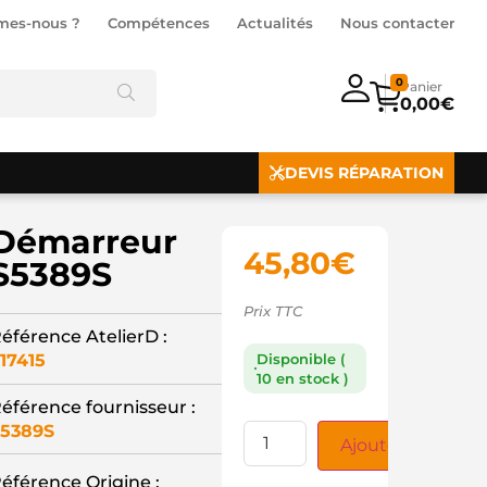
mes-nous ?
Compétences
Actualités
Nous contacter
0
0,00
€
DEVIS RÉPARATION
Démarreur
45,80
€
S5389S
Prix TTC
éférence AtelierD :
17415
Disponible (
10 en stock )
éférence fournisseur :
5389S
Ajouter au panie
éférence Origine :