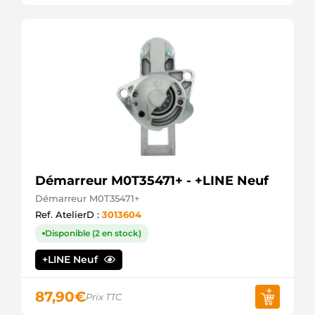
Démarreur M0T35471+ - +LINE Neuf
Démarreur M0T35471+
Ref. AtelierD :
3013604
Disponible (2 en stock)
+LINE Neuf
87,90
€
Prix TTC