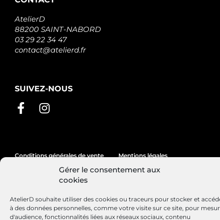
AtelierD
88200 SAINT-NABORD
03 29 22 34 47
contact@atelierd.fr
SUIVEZ-NOUS
Conditions générales de vente
Mentions légales
Gérer le consentement aux
Politique de cookies
cookies
AtelierD souhaite utiliser des cookies ou traceurs pour stocker et accéd
à des données personnelles, comme votre visite sur ce site, pour mesu
Site réalisé par
Lézards
Création
d'audience, fonctionnalités liées aux réseaux sociaux, contenu