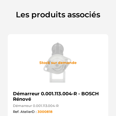
LRS3920
LUCAS
9641
Les produits associés
CEVAM
88214180
POWERMAX
20437123OE
REAL
6035321.1
SANDO
MAV373210
SIOM
DRS0848
DELCO
Stock sur demande
UD100958(MITSUBISH
AS-PL
Démarreur 0.001.113.004-R - BOSCH
Rénové
Démarreur 0.001.113.004-R
Ref. AtelierD :
3000818