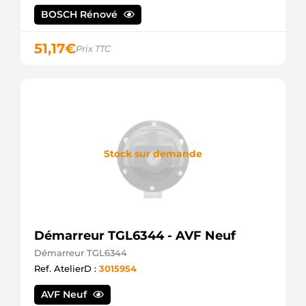
BOSCH Rénové
51,17
€
Prix TTC
Stock sur demande
Démarreur TGL6344 - AVF Neuf
Démarreur TGL6344
Ref. AtelierD :
3015954
AVF Neuf