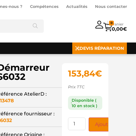
mes-nous ?
Compétences
Actualités
Nous contacter
0
0,00
€
DEVIS RÉPARATION
Démarreur
153,84
€
S6032
Prix TTC
éférence AtelierD :
13478
Disponible (
10 en stock )
éférence fournisseur :
6032
Ajouter au panie
éférence Origine :