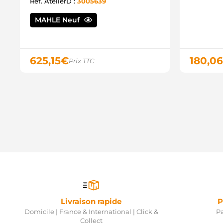
Ref. AtelierD :
3005639
MAHLE Neuf
625,15
€
180,06
Prix TTC
Livraison rapide
P
Domicile | France & International | Click &
Pa
Collect