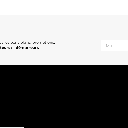
S
us les bons plans, promotions,
ateurs
et
démarreurs
.