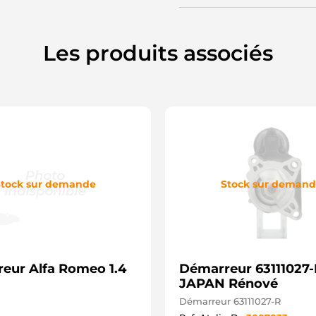
3
6
6
2
Les produits associés
2
A
A
4
4
4
4
4
2
2
4
tock sur demande
Stock sur deman
G
G
S
8
1
S
eur Alfa Romeo 1.4
Démarreur 63111027-
L
L
JAPAN Rénové
D
Démarreur 63111027-R
S