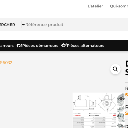
L’atelier
Qui-som
rreurs
Pièces démarreurs
Pièces alternateurs
 S6032
R
5
R
S
R