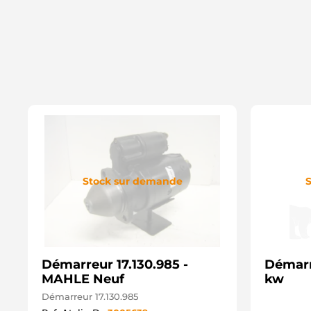
Stock sur demande
S
Démarreur 17.130.985 -
Démarr
MAHLE Neuf
kw
Démarreur 17.130.985