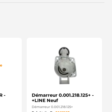
3193N WAI / TRANSPO
040186.0 SANDO
040186.1 SANDO
0432681BN REAL
0432681OE REAL
I-80024 AINDE
I-80024R AINDE
28000-2720 DENSO
28000-2721 DENSO
28000-2730 DENSO
28000-5470 DENSO
28000-7810 DENSO
5-3364 ELSTOCK
8100-33040 TOYOTA
28000-1280 DENSO
de
SDSN926-N GPARTS
SDSN937-N GPARTS
TRS259U 3EFFE
EA738258-401 HELLA
2417791335 BMW
TN1358 KRAUF
R -
RS02193 LUCAS
Démarreur 0.001.218.125+ -
RS2193 LUCAS
+LINE Neuf
ENDSN926 WOODAUTO
Démarreur 0.001.218.125+
TM1316 ROLLCO