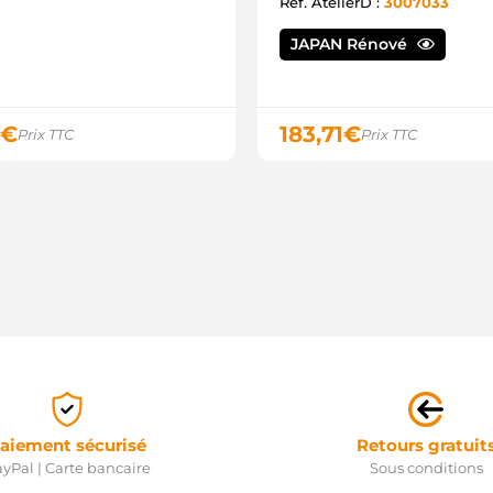
Ref. AtelierD :
3007033
3
A
1
JAPAN Rénové
2
4
4
8
€
183,71
€
Prix TTC
Prix TTC
8
J
S
S
S
M
R
S
S
2
2
2
2
S
S
S
aiement sécurisé
Retours gratuit
F
yPal | Carte bancaire
Sous conditions
S