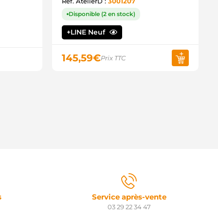
36328 LOGISTIK
Ref. AtelierD :
3001207
EY2193 AUTOELECTRO
Disponible (2 en stock)
2037 EAI
2.1358 CQ
+LINE Neuf
28000-0500 DENSO
28000-7820 DENSO
023560 FRIESEN
145,59
€
Prix TTC
212864 POWERMAX
S1358 HC PARTS
S299 SOVEREIGN
S631 SOVEREIGN
S739 SOVEREIGN
AV421860 SIOM
NL1358JS RNL
TRS222 3EFFE
TR6247 ELECTROLOG
8100-0N031 TOYOTA
8100-0W080 TOYOTA
8100-21040 TOYOTA
8100-33080-84 TOYOTA
TX200418 STARDAX
TX210347R STARDAX
TX210347 STARDAX
s
Service après-vente
032114071 CARGO
03 29 22 34 47
130.774 PSH