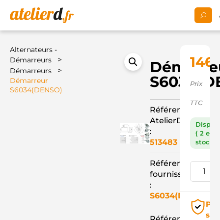
Alternateurs -
146,
>
Démarreurs
Démarre
>
Démarreurs
S6034(D
Démarreur
Prix
S6034(DENSO)
TTC
Référence
AtelierD
Dispon
:
( 2 en
513483
stock )
Référence
fournisseur
:
S6034(DENSO)
Pai
séc
Référence