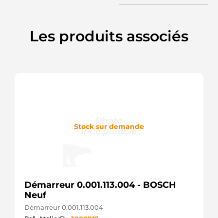
DENSO
228000-
6273
Les produits associés
DENSO
228000-
9210
DENSO
228000-
9600
DENSO
25-3206
ELSTOCK
28100-
28010
Stock sur demande
TOYOTA
28100-
28020
TOYOTA
312024
RHIAG
428000-
Démarreur 0.001.113.004 - BOSCH
7770
Neuf
DENSO
6040238.0
Démarreur 0.001.113.004
SANDO