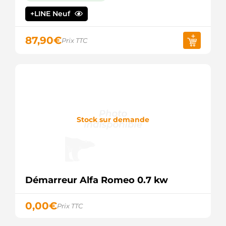
HC
+LINE Neuf
PARTS
LRS01660
LUCAS
87,90
€
Prix TTC
LRS1660
LUCAS
MAV422380
SIOM
MAV422380A
SIOM
PRSS961
3EFFE
PRSS961U
Stock sur demande
3EFFE
STM681
ROLLCO
STN1302
KRAUF
STN4302
Démarreur Alfa Romeo 0.7 kw
KRAUF
STR70253
WOODAUTO
0,00
€
Prix TTC
STRS961U
3EFFE
220485