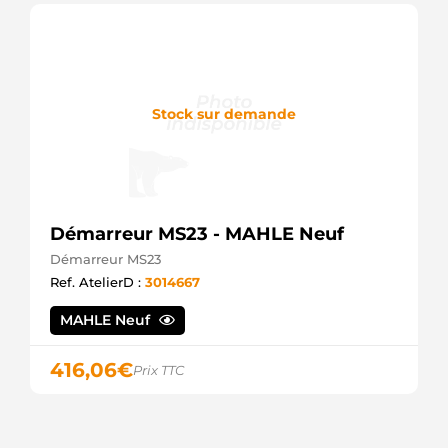
ERA
S12DE0586
SIDAT
S12DE0586A2
SIDAT
STR6311
Stock sur demande
ELECTROLOG
2810003090
TOYOTA
2810074140
TOYOTA
2810074240
Démarreur MS23 - MAHLE Neuf
TOYOTA
STX200577
Démarreur MS23
STARDAX
Ref. AtelierD :
3014667
STX200898
STARDAX
MAHLE Neuf
S131.428
PSH
416,06
€
Prix TTC