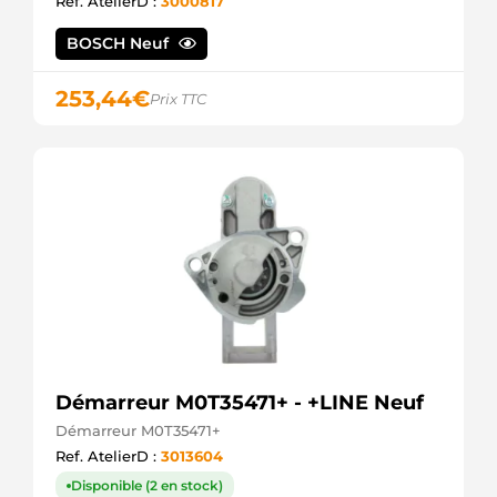
Ref. AtelierD :
3000817
6040238.1
SANDO
BOSCH Neuf
88212556
POWERMAX
8EA011610-
253,44
€
Prix TTC
751
HELLA
8EA738095-
001
HELLA
CST40238AS
CASCO
CST40238GS
CASCO
DENDSN922
WOODAUTO
DRT0631
DELCO
DSN922
DENSO
Démarreur M0T35471+ - +LINE Neuf
DT1741
Démarreur M0T35471+
DELCO
J5212100
Ref. AtelierD :
3013604
HERTH+BUSS
Disponible (2 en stock)
JS1302