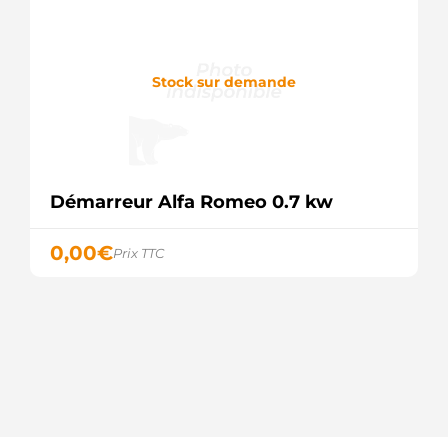
ROVER
STX200378
STARDAX
STX200378R
Stock sur demande
STARDAX
F032113361
CARGO
Démarreur Alfa Romeo 0.7 kw
0,00
€
Prix TTC