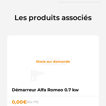
ELSTOCK
31123N
WAI /
TRANSPO
Les produits associés
31200-
P9M-E00
HONDA
3H704
JAPKO
458518
VALEO
6040100
SANDO
8080074
FRIESEN
Stock sur demande
8212909
POWERMAX
8EA011611-
091
HELLA
944280800740
Démarreur Alfa Romeo 0.7 kw
MAGNETI
MARELLI
9501
0,00
€
Prix TTC
CEVAM