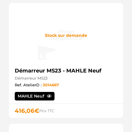
SS416
SOVEREIGN
STR70016
WOODAUTO
STRS120
3EFFE
S6047
Stock sur demande
AS-PL
220040
ERA
S12DE0642A2
SIDAT
ANM15855X
Démarreur MS23 - MAHLE Neuf
ANDEL
335999
Démarreur MS23
LOGISTIK
Ref. AtelierD :
3014667
STR6149
ELECTROLOG
MAHLE Neuf
GNU4739
ROVER
GXE4739
416,06
€
Prix TTC
ROVER
NAD100790E
MG
NAD100790E