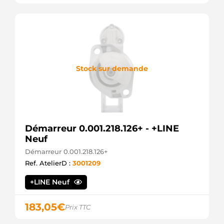
972280-
9496
DENSO
AES1223
AUTOELECTRO
CGB-
23635
AINDE
Stock sur demande
CST40100AS
CASCO
DRS3635
DELCO
DRS3635N
DELCO
Démarreur 0.001.218.126+ - +LINE
JS1149
Neuf
HC
PARTS
Démarreur 0.001.218.126+
LRT00123
Ref. AtelierD :
3001209
LUCAS
MAV5995
+LINE Neuf
SIOM
MTH704
JAPANPARTS
183,05
€
Prix TTC
NAD100790
ROVER