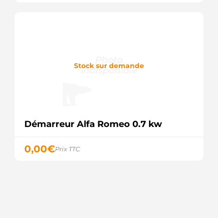
DIXIE
S6052
AS-PL
STN0913
KRAUF
STR70247
WOODAUTO
Stock sur demande
STRW283
3EFFE
220483
ERA
ANM15858X
ANDEL
335750
Démarreur Alfa Romeo 0.7 kw
LOGISTIK
STR6459
ELECTROLOG
0,00
€
Prix TTC
2810028052
TOYOTA
2810062011
TOYOTA
2810074010
TOYOTA
2810074011
TOYOTA