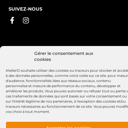
SUIVEZ-NOUS
Conditions générales de vente
Mentions légales
Gérer le consentement aux
Politique de cookies
cookies
AtelierD souhaite utiliser des cookies ou traceurs pour stocker et accéd
à des données personnelles, comme votre visite sur ce site, pour mesu
d'audience, fonctionnalités liées aux réseaux sociaux, contenu
Site réalisé par
Lézards
Création
personnalisé et mesure de performance du contenu, développer et
améliorer les produits, Vous pouvez autoriser ou refuser tout ou partie 
ces traitements de données qui sont basés sur votre consentement ou
sur l'intérêt légitime de nos partenaires, à l'exception des cookies et/ou
traceurs nécessaires au fonctionnement de ce site. Vous pouvez modifi
vos choix à tout moment.
Accepter les cookies