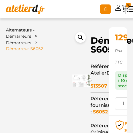
0
Alternateurs -
129,
>
Démarreurs
Démarre
>
Démarreurs
S6052
Démarreur S6052
Prix
TTC
Référence
AtelierD
Dispon
:
( 10 en
513507
stock )
Référence
fournisseur
:
S6052
Pai
Référence
séc
Origine