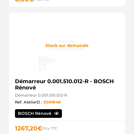
CASCO
CST40142OS
CASCO
CST40142RS
CASCO
DRS3638
DELCO
DS4748
Stock sur demande
DELCO
J5212089
HERTH+BUSS
JS913 HC
PARTS
LRS02113
LUCAS
Démarreur 0.001.510.012-R - BOSCH
LRS2113
Rénové
LUCAS
MAV421420
Démarreur 0.001.510.012-R
SIOM
Ref. AtelierD :
3001848
MRS52289
MAGNETI
BOSCH Rénové
MARELLI
MTT326
JAPANPARTS
1267,20
€
Prix TTC
S-8445