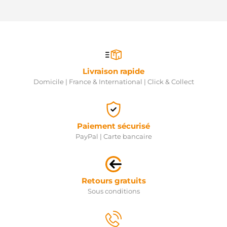
2810074011R
TOYOTA
2810074120
TOYOTA
2810074130
TOYOTA
2810074210
Livraison rapide
TOYOTA
2810074240
Domicile | France & International | Click & Collect
TOYOTA
2810074290
TOYOTA
STX200176R
Paiement sécurisé
STARDAX
STX200465
PayPal | Carte bancaire
STARDAX
STX200577
STARDAX
STX200808
Retours gratuits
STARDAX
STX200898
Sous conditions
STARDAX
STX200176
STARDAX
F032111550