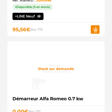
Ref. AtelierD :
3000546
SANDO
88212607
Disponible (3 en stock)
POWERMAX
8EA737114-
+LINE Neuf
001
HELLA
95,56
€
91-29-
Prix TTC
5259
WILSON
91-29-
5259N
WILSON
944280522890
MAGNETI
MARELLI
Stock sur demande
CGB-
23638
AINDE
CST40142
CASCO
CST40142AS
CASCO
Démarreur Alfa Romeo 0.7 kw
CST40142ES
CASCO
CST40142GS
0,00
€
Prix TTC