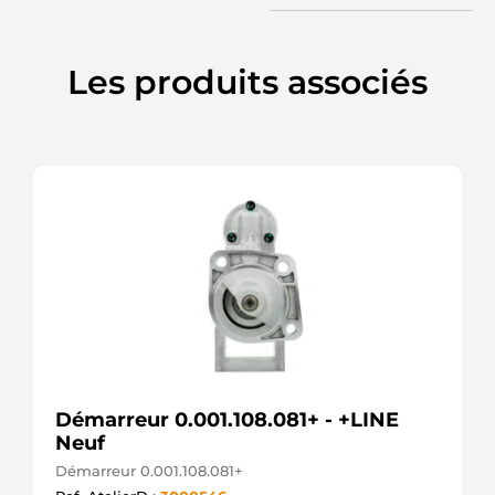
228000-
0831
DENSO
228000-
Les produits associés
0832
DENSO
228000-
0833
DENSO
228000-
2500
DENSO
25-3197
ELSTOCK
28100-
03070
TOYOTA
28100-
74140
TOYOTA
3T326
Démarreur 0.001.108.081+ - +LINE
JAPKO
Neuf
458620
VALEO
Démarreur 0.001.108.081+
6040142