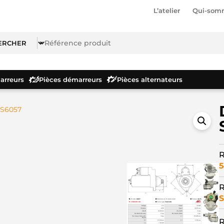
L’atelier
Qui-som
rreurs
Pièces démarreurs
Pièces alternateurs
 S6057
R
5
R
S
R