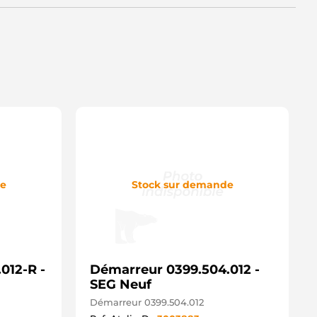
28000-7790 DENSO
040281 SANDO
212293 POWERMAX
8212293 POWERMAX
EA012140-471 HELLA
44280721 MAGNETI MARELLI
44280721000 MAGNETI
ARELLI
GB-26170 AINDE
ST40281AS CASCO
ST40281GS CASCO
ENDSN929 WOODAUTO
RS0116 DELCO
RT0631 DELCO
SN929 DENSO
de
Stock sur demande
S1218 HC PARTS
S1302 HC PARTS
RS01659 LUCAS
RS1659 LUCAS
AV422380 SIOM
TN1218 KRAUF
012-R -
TR8085 WOODAUTO
Démarreur 0399.504.012 -
TRS961 3EFFE
SEG Neuf
20487 ERA
Démarreur 0399.504.012
NM22851X ANDEL