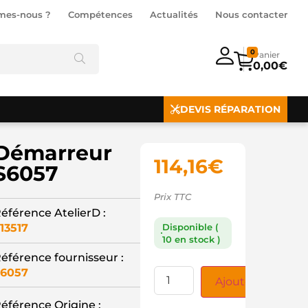
mes-nous ?
Compétences
Actualités
Nous contacter
0
0,00
€
DEVIS RÉPARATION
Démarreur
114,16
€
S6057
Prix TTC
éférence AtelierD :
13517
Disponible (
10 en stock )
éférence fournisseur :
6057
Ajouter au panie
éférence Origine :