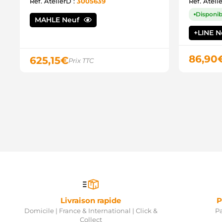
Ref. AtelierD :
3005639
Ref. Ateli
Disponibl
MAHLE Neuf
+LINE 
86,90
625,15
€
Prix TTC
Livraison rapide
P
Domicile | France & International | Click &
Pa
Collect