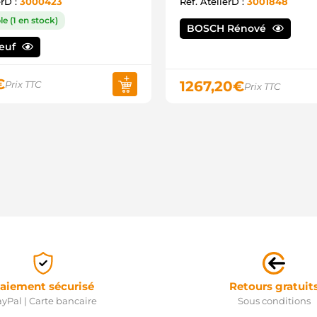
erD :
3000423
Ref. AtelierD :
3001848
3
S
e (1 en stock)
5
BOSCH Rénové
S
Neuf
S
2
S
€
1267,20
€
Prix TTC
Prix TTC
S
F
aiement sécurisé
Retours gratuit
yPal | Carte bancaire
Sous conditions