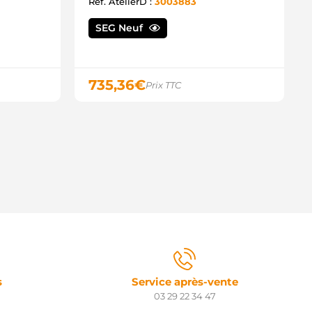
36172 LOGISTIK
Ref. AtelierD :
3003883
6057 AS-PL
040614 MEAT & DORIA
SEG Neuf
TR6405 ELECTROLOG
TM661 ROLLCO
810028020 TOYOTA
TX200577 STARDAX
735,36
€
Prix TTC
TX201011 STARDAX
032112367 CARGO
s
Service après-vente
03 29 22 34 47