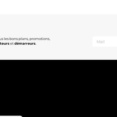
us les bons plans, promotions,
ateurs
et
démarreurs
.