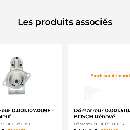
4
6
8
8
Les produits associés
8
9
9
M
C
C
C
D
D
D
D
Stock sur deman
J
J
L
L
M
S
eur 0.001.107.009+ -
Démarreur 0.001.510.
S
S
Neuf
BOSCH Rénové
2
 0.001.107.009+
Démarreur 0.001.510.012-R
A