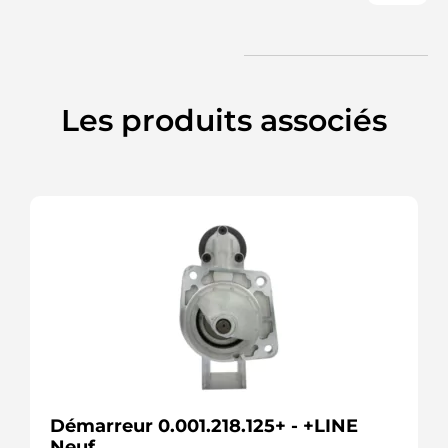
CEVAM
CST40341AS
CASCO
CST40341RS
CASCO
STR30043
Les produits associés
WOODAUTO
S12DE0724A2
SIDAT
336411
LOGISTIK
5040647
MEAT &
DORIA
F032113635
CARGO
UD91263S
AS-PL
Démarreur 0.001.218.125+ - +LINE
Neuf