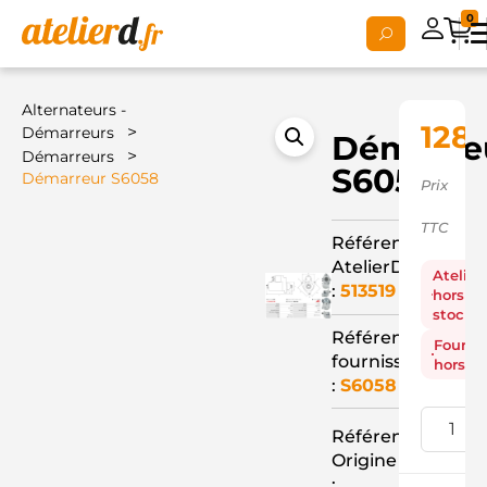
0
Alternateurs -
128,
>
Démarreurs
Démarre
>
Démarreurs
S6058
Démarreur S6058
Prix
TTC
Référence
AtelierD
Atelier
:
513519
hors
stock
Référence
Fourni
fournisseur
hors st
:
S6058
Référence
Origine
: