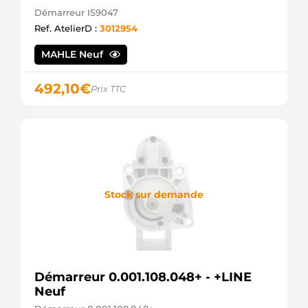
Démarreur IS9047
Ref. AtelierD :
3012954
MAHLE Neuf
492,10
€
Prix TTC
Stock sur demande
Démarreur 0.001.108.048+ - +LINE
Neuf