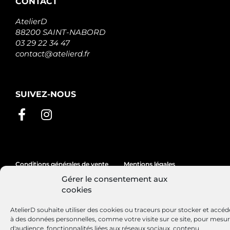
CONTACT
AtelierD
88200 SAINT-NABORD
03 29 22 34 47
contact@atelierd.fr
SUIVEZ-NOUS
Conditions générales de vente
Mentions légales
Gérer le consentement aux
Politique de cookies
cookies
AtelierD souhaite utiliser des cookies ou traceurs pour stocker et accéd
à des données personnelles, comme votre visite sur ce site, pour mesu
Site réalisé par
Lézards
Création
d'audience, fonctionnalités liées aux réseaux sociaux, contenu