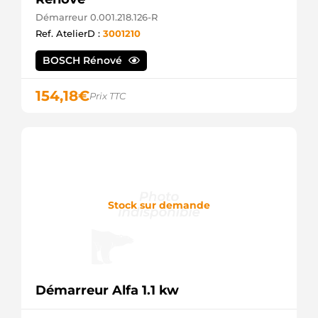
WOODAUTO
Démarreur 0.001.218.126-R
S145.114
Ref. AtelierD :
3001210
PSH
BOSCH Rénové
154,18
€
Prix TTC
Stock sur demande
Démarreur Alfa 1.1 kw