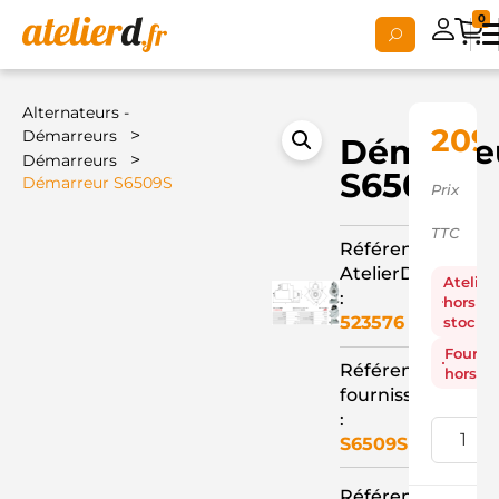
0
Alternateurs -
209
>
Démarreurs
Démarre
>
Démarreurs
S6509S
Démarreur S6509S
Prix
TTC
Référence
AtelierD
Atelier
:
hors
523576
stock
Fourni
Référence
hors st
fournisseur
:
S6509S
Référence