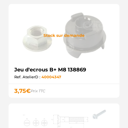
Stock sur demande
Jeu d'ecrous B+ M8 138869
Ref. AtelierD :
40004347
3,75
€
Prix TTC