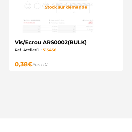
Stock sur demande
Vis/Ecrou ARS0002(BULK)
Ref. AtelierD :
513456
0,38
€
Prix TTC