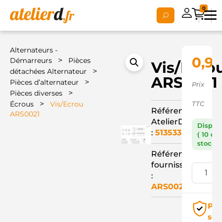
0
Alternateurs -
0,92
>
Démarreurs
Pièces
Vis/Ecro
>
détachées Alternateur
ARS0021
>
Pièces d’alternateur
Prix
>
Pièces diverses
>
Écrous
Vis/Ecrou
TTC
Référence
ARS0021
AtelierD
Dispon
:
513533
( 10 en
stock )
Référence
fournisseur
:
ARS0021
Pai
séc