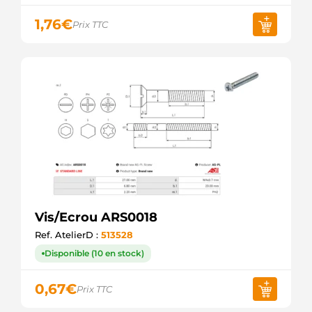
1,76
€
Prix TTC
Vis/Ecrou ARS0018
Ref. AtelierD :
513528
Disponible (10 en stock)
0,67
€
Prix TTC