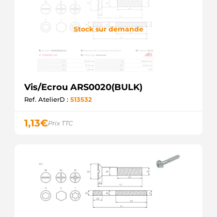
Stock sur demande
Vis/Ecrou ARS0020(BULK)
Ref. AtelierD :
513532
1,13
€
Prix TTC