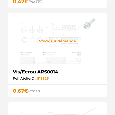
0,42
€
Prix TTC
Stock sur demande
Vis/Ecrou ARS0014
Ref. AtelierD :
513523
0,67
€
Prix TTC