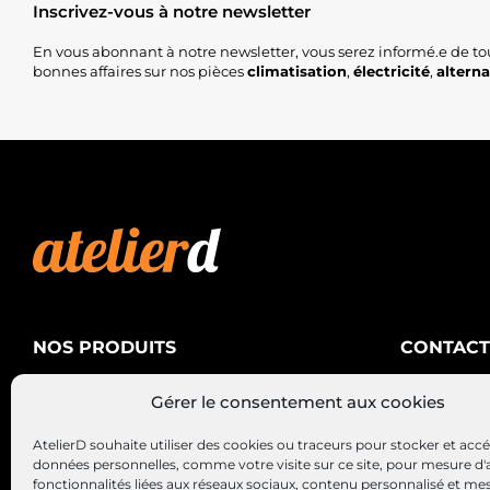
Inscrivez-vous à notre newsletter
En vous abonnant à notre newsletter, vous serez informé.e de to
bonnes affaires sur nos pièces
climatisation
,
électricité
,
altern
NOS PRODUITS
CONTACT
AtelierD
Climatisation
Gérer le consentement aux cookies
88200 SA
Électricité
03 29 22 3
AtelierD souhaite utiliser des cookies ou traceurs pour stocker et acc
Alternateurs – Démarreurs
contact@at
données personnelles, comme votre visite sur ce site, pour mesure d'
fonctionnalités liées aux réseaux sociaux, contenu personnalisé et me