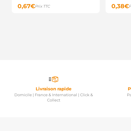
0,67
€
0,38
€
Prix TTC
P
Livraison rapide
P
Domicile | France & International | Click &
Pa
Collect