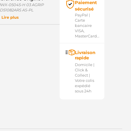
Paiement
WX-05045-H 03 AGRIP
sécurisé
D51082ARS AS-PL
PayPal |
Lire plus
Carte
bancaire
VISA,
MasterCard...
Livraison
rapide
Domicile |
Click &
Collect |
Votre colis
expédié
sous 24h