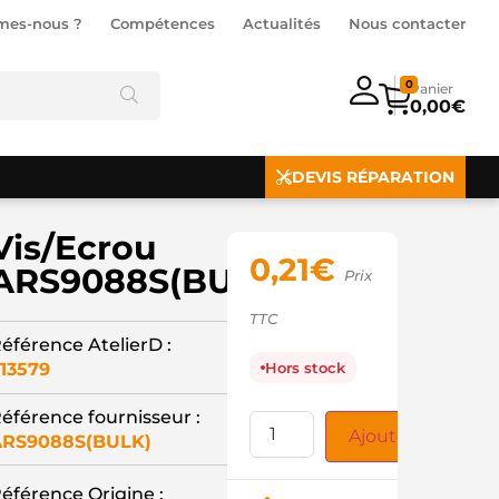
mes-nous ?
Compétences
Actualités
Nous contacter
0
0,00
€
DEVIS RÉPARATION
Vis/Ecrou
0,21
€
ARS9088S(BULK)
Prix
TTC
éférence AtelierD :
13579
Hors stock
éférence fournisseur :
Ajouter au panie
ARS9088S(BULK)
éférence Origine :