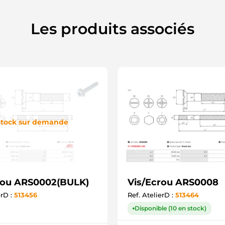
Les produits associés
tock sur demande
rou ARS0002(BULK)
Vis/Ecrou ARS0008
erD :
513456
Ref. AtelierD :
513464
Disponible (10 en stock)