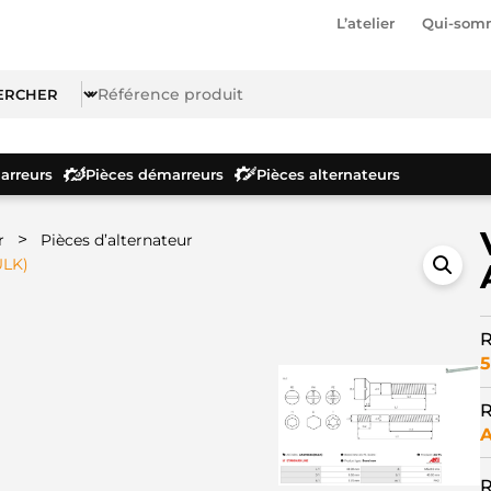
L’atelier
Qui-som
rreurs
Pièces démarreurs
Pièces alternateurs
>
r
Pièces d’alternateur
ULK)
R
5
R
R