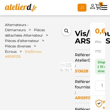
0
Alternateurs -
0,67
>
Démarreurs
Pièces
Vis/Ecro
>
détachées Alternateur
ARS9113
>
Pièces d’alternateur
Prix
>
Pièces diverses
>
Écrous
Vis/Ecrou
TTC
Référence
ARS9113S
AtelierD
Dispon
:
( 10 en
513628
stock )
Référence
fournisseur
:
ARS9113S
Pai
séc
Référence