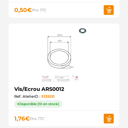
0,50
€
Prix TTC
Vis/Ecrou ARS0012
Ref. AtelierD :
513520
Disponible (10 en stock)
1,76
€
Prix TTC