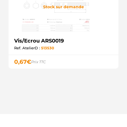
Stock sur demande
Vis/Ecrou ARS0019
Ref. AtelierD :
513530
0,67
€
Prix TTC