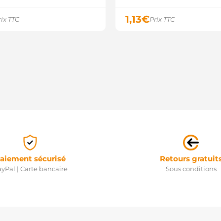
1,13
€
rix TTC
Prix TTC
aiement sécurisé
Retours gratuit
yPal | Carte bancaire
Sous conditions