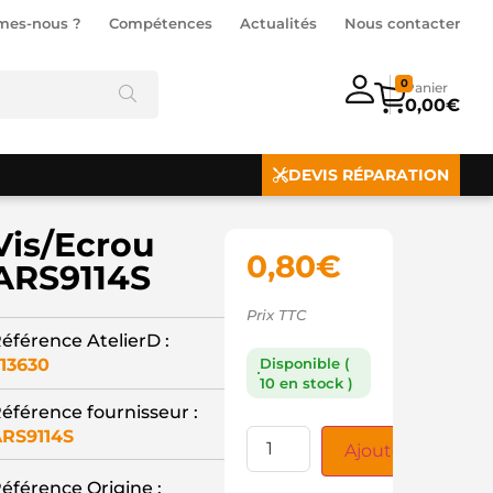
mes-nous ?
Compétences
Actualités
Nous contacter
0
0,00
€
DEVIS RÉPARATION
Vis/Ecrou
0,80
€
ARS9114S
Prix TTC
éférence AtelierD :
13630
Disponible (
10 en stock )
éférence fournisseur :
RS9114S
Ajouter au panie
éférence Origine :