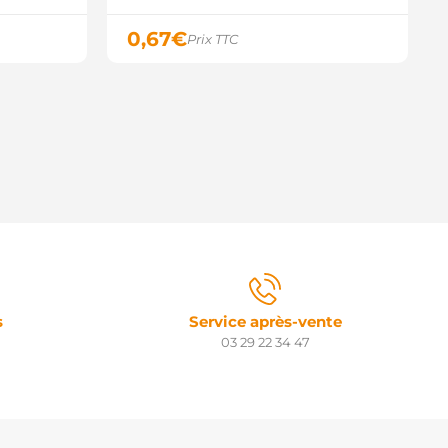
0,67
€
Prix TTC
s
Service après-vente
03 29 22 34 47