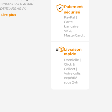
SK08090-5 O1 AGRIP
Paiement
D51111ARS AS-PL
sécurisé
Lire plus
PayPal |
Carte
bancaire
VISA,
MasterCard...
Livraison
rapide
Domicile |
Click &
Collect |
Votre colis
expédié
sous 24h