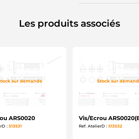
Les produits associés
tock sur demande
Stock sur deman
rou ARS0020
Vis/Ecrou ARS0020(
erD :
513531
Ref. AtelierD :
513532