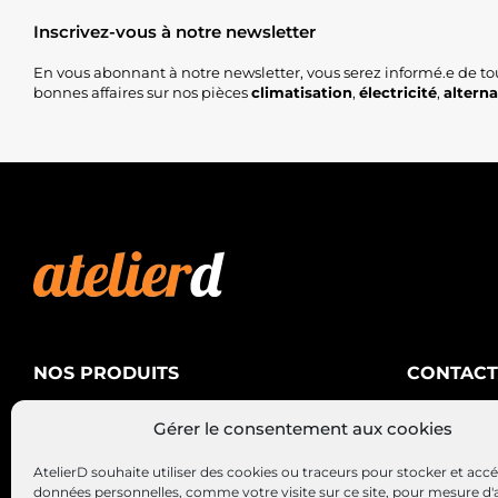
Inscrivez-vous à notre newsletter
En vous abonnant à notre newsletter, vous serez informé.e de to
bonnes affaires sur nos pièces
climatisation
,
électricité
,
altern
NOS PRODUITS
CONTACT
AtelierD
Climatisation
Gérer le consentement aux cookies
88200 SA
Électricité
03 29 22 3
AtelierD souhaite utiliser des cookies ou traceurs pour stocker et acc
Alternateurs – Démarreurs
contact@at
données personnelles, comme votre visite sur ce site, pour mesure d'