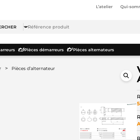
L’atelier
Qui-som
rreurs
Pièces démarreurs
Pièces alternateurs
>
r
Pièces d’alternateur
R
5
R
A
R