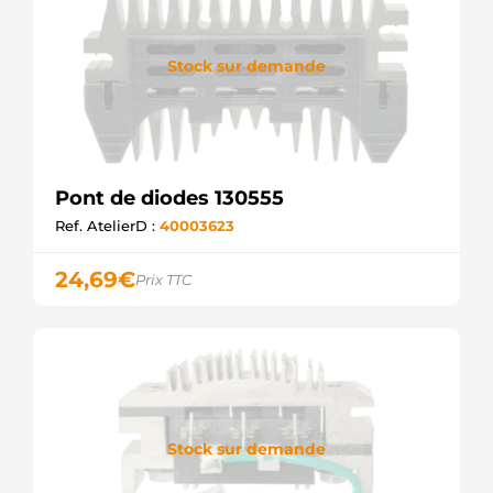
Stock sur demande
Pont de diodes 130555
Ref. AtelierD :
40003623
24,69
€
Prix TTC
Stock sur demande