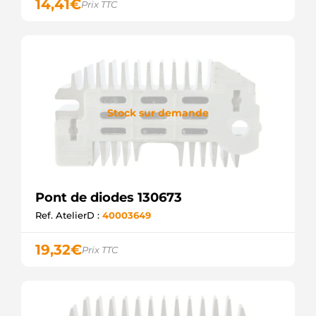
14,41
€
Prix TTC
Stock sur demande
Pont de diodes 130673
Ref. AtelierD :
40003649
19,32
€
Prix TTC