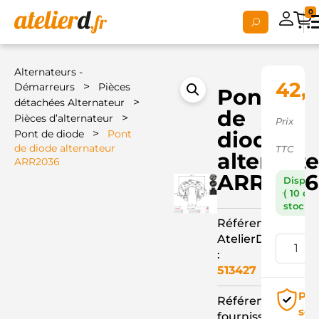
0
Alternateurs -
42,1
>
Démarreurs
Pièces
Pont
>
détachées Alternateur
de
>
Pièces d’alternateur
Prix
>
diode
Pont de diode
Pont
de diode alternateur
TTC
alternat
ARR2036
ARR2036
Dispon
( 10 en
stock )
Référence
AtelierD
:
513427
Pai
Référence
séc
fournisseur