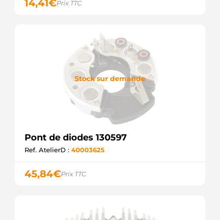
14,41
€
Prix TTC
Stock sur demande
Pont de diodes 130597
Ref. AtelierD :
40003625
45,84
€
Prix TTC