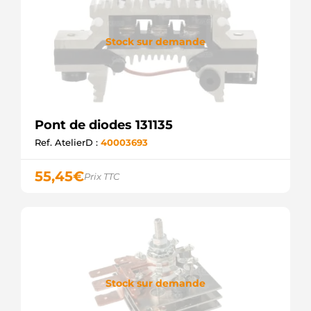
Stock sur demande
Pont de diodes 131135
Ref. AtelierD :
40003693
55,45
€
Prix TTC
Stock sur demande