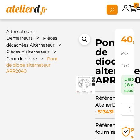
0
Alternateurs -
40,6
>
Démarreurs
Pièces
Pont
>
détachées Alternateur
de
>
Pièces d’alternateur
Prix
>
diode
Pont de diode
Pont
de diode alternateur
TTC
alternat
ARR2040
ARR204
Dispon
( 8 en
stock )
Référence
AtelierD
:
513431
Référence
Pai
fournisseur
séc
: