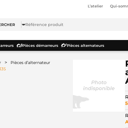
L’atelier
Qui-som
rreurs
Pièces démarreurs
Pièces alternateurs
>
r
Pièces d’alternateur
33S
R
5
R
A