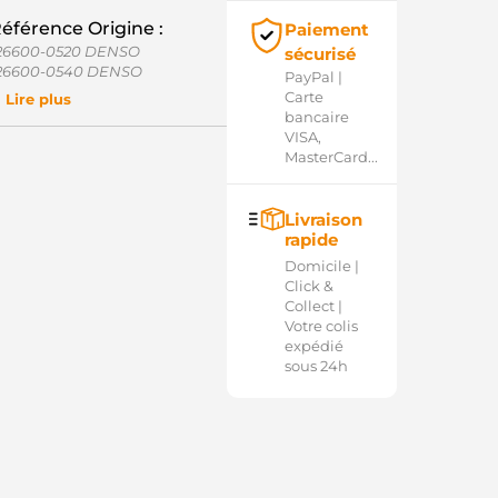
éférence Origine :
Paiement
26600-0520 DENSO
sécurisé
26600-0540 DENSO
PayPal |
32890 HITACHI
Carte
Lire plus
15913 ERA
bancaire
7700-21050 TOYOTA
VISA,
7700-75030 TOYOTA
MasterCard...
546-4314 DIXIE
S2M0520 DENSO
S2M0540 DENSO
Livraison
N3054 WAI / TRANSPO
rapide
D03105ARE AS-PL
Domicile |
R-H2005-100 MOBILETRON
Click &
RG47482 WOODAUTO
Collect |
EG6029 ELECTROLOG
Votre colis
expédié
sous 24h