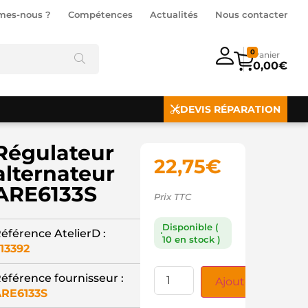
mes-nous ?
Compétences
Actualités
Nous contacter
0
0,00
€
DEVIS RÉPARATION
Régulateur
22,75
€
alternateur
ARE6133S
Prix TTC
Disponible (
éférence AtelierD :
10 en stock )
13392
éférence fournisseur :
Ajouter au panie
RE6133S