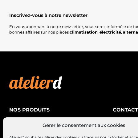
Inscrivez-vous à notre newsletter
En vous abonnant à notre newsletter, vous serez informé.e de to
bonnes affaires sur nos pièces
climatisation
,
électricité
,
altern
NOS PRODUITS
CONTACT
AtelierD
Climatisation
Gérer le consentement aux cookies
88200 SA
Électricité
03 29 22 3
AtelierD souhaite utiliser des cookies ou traceurs pour stocker et acc