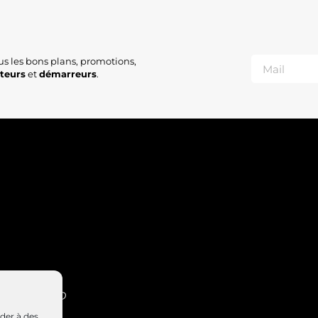
us les bons plans, promotions,
ateurs
et
démarreurs
.
INT-NABORD
4 47
éder à des