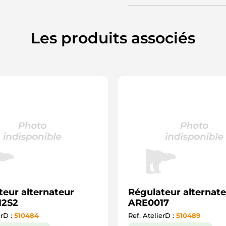
Les produits associés
teur alternateur
Régulateur alternat
12S2
ARE0017
erD :
510484
Ref. AtelierD :
510489