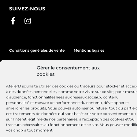
SUIVEZ-NOUS
Conditions générales de vente
Mentions légales
Politique de cookies
Gérer le consentement aux
cookies
Site réalisé par
Lézards
Création
AtelierD souhaite utiliser des cookies ou traceurs pour stocker et accéd
à des données personnelles, comme votre visite sur ce site, pour mesu
d'audience, fonctionnalités liées aux réseaux sociaux, contenu
personnalisé et mesure de performance du contenu, développer et
améliorer les produits, Vous pouvez autoriser ou refuser tout ou partie 
ces traitements de données qui sont basés sur votre consentement ou
sur l'intérêt légitime de nos partenaires, à l'exception des cookies et/ou
traceurs nécessaires au fonctionnement de ce site. Vous pouvez modifi
vos choix à tout moment.