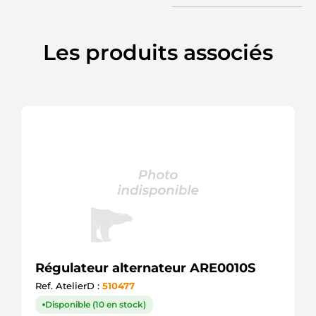
337429
CARGO
REG421730A
SIOM
Les produits associés
SRE40173.0
SANDO
20532371BN
REAL
REG6073
ELECTROLOG
F032337429
CARGO
Régulateur alternateur ARE0010S
Ref. AtelierD :
510477
Disponible (10 en stock)