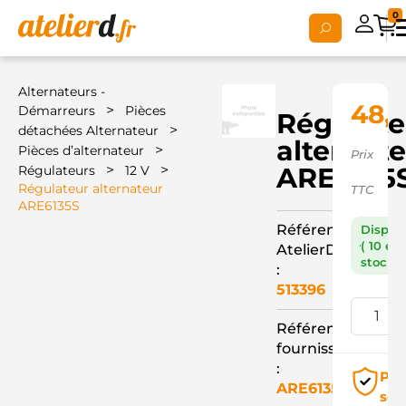
0
Alternateurs -
48,
>
Démarreurs
Pièces
Régulate
>
détachées Alternateur
alternat
>
Pièces d’alternateur
Prix
>
>
ARE6135
Régulateurs
12 V
Régulateur alternateur
TTC
ARE6135S
Référence
Dispon
( 10 en
AtelierD
stock )
:
513396
Référence
fournisseur
:
Pai
ARE6135S
séc