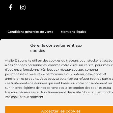
Conditions générales de vente
Mentions légales
Politique de cookies
Gérer le consentement aux
cookies
AtelierD souhaite utiliser des cookies ou traceurs pour stocker et accéd
Site réalisé par
Lézards
Création
à des données personnelles, comme votre visite sur ce site, pour mesu
d'audience, fonctionnalités liées aux réseaux sociaux, contenu
personnalisé et mesure de performance du contenu, développer et
améliorer les produits, Vous pouvez autoriser ou refuser tout ou partie 
ces traitements de données qui sont basés sur votre consentement ou
sur l'intérêt légitime de nos partenaires, à l'exception des cookies et/ou
traceurs nécessaires au fonctionnement de ce site. Vous pouvez modifi
vos choix à tout moment.
Accepter les cookies