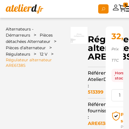
0
Alternateurs -
32,
>
Démarreurs
Pièces
Régulate
>
détachées Alternateur
alternat
>
Pièces d’alternateur
Prix
>
>
ARE6138
Régulateurs
12 V
Régulateur alternateur
TTC
ARE6138S
Référence
Hors
stock
AtelierD
:
513399
Référence
fournisseur
Pai
:
séc
ARE6138S
Pay