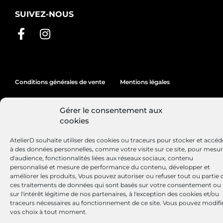
SUIVEZ-NOUS
Conditions générales de vente
Mentions légales
Politique de cookies
Gérer le consentement aux
cookies
Site réalisé par
Lézards
Création
AtelierD souhaite utiliser des cookies ou traceurs pour stocker et accéd
à des données personnelles, comme votre visite sur ce site, pour mesu
d'audience, fonctionnalités liées aux réseaux sociaux, contenu
personnalisé et mesure de performance du contenu, développer et
améliorer les produits, Vous pouvez autoriser ou refuser tout ou partie 
ces traitements de données qui sont basés sur votre consentement ou
sur l'intérêt légitime de nos partenaires, à l'exception des cookies et/ou
traceurs nécessaires au fonctionnement de ce site. Vous pouvez modifi
vos choix à tout moment.