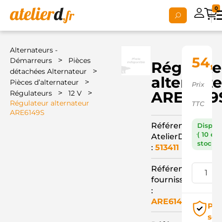
0
Alternateurs -
54,
>
Démarreurs
Pièces
Régulate
>
détachées Alternateur
alternat
>
Pièces d’alternateur
Prix
>
>
ARE6149
Régulateurs
12 V
Régulateur alternateur
TTC
ARE6149S
Référence
Dispon
( 10 en
AtelierD
stock )
:
513411
Référence
fournisseur
:
ARE6149S
Pai
séc