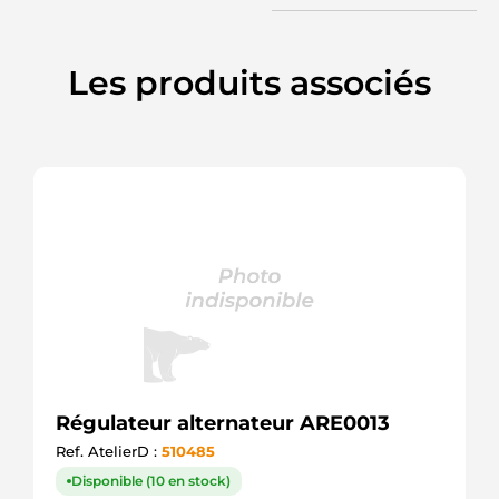
POWERMAX
052.001.145.050
PSH
20532261BN
Les produits associés
REAL
SRE40162.0
SANDO
REG421620A
SIOM
27360-
0N060
TOYOTA
27360-
0N080
TOYOTA
27360-
0T180
TOYOTA
27360-
26180
TOYOTA
Régulateur alternateur ARE0013
27360-
36170
Ref. AtelierD :
510485
TOYOTA
Disponible (10 en stock)
IN6373