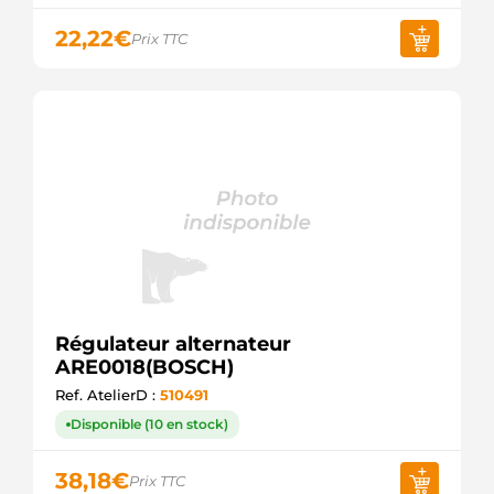
WAI /
TRANSPO
22,22
€
Prix TTC
VRG47574
WOODAUTO
REG6119
ELECTROLOG
Régulateur alternateur
ARE0018(BOSCH)
Ref. AtelierD :
510491
Disponible (10 en stock)
38,18
€
Prix TTC