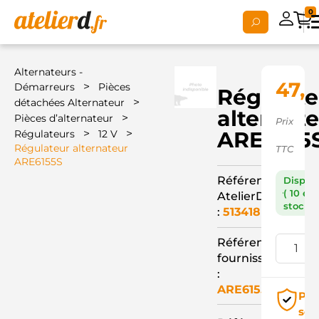
0
Alternateurs -
47,9
>
Démarreurs
Pièces
Régulate
>
détachées Alternateur
alternat
>
Pièces d’alternateur
Prix
>
>
ARE6155
Régulateurs
12 V
Régulateur alternateur
TTC
ARE6155S
Référence
Dispon
( 10 en
AtelierD
stock )
:
513418
Référence
fournisseur
:
ARE6155S
Pai
séc