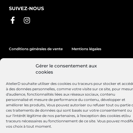
SUIVEZ-NOUS
Conditions générales de vente
Mentions légales
Politique de cookies
Gérer le consentement aux
cookies
Site réalisé par
Lézards
Création
AtelierD souhaite utiliser des cookies ou traceurs pour stocker et accéd
à des données personnelles, comme votre visite sur ce site, pour mesu
d'audience, fonctionnalités liées aux réseaux sociaux, contenu
personnalisé et mesure de performance du contenu, développer et
améliorer les produits, Vous pouvez autoriser ou refuser tout ou partie 
ces traitements de données qui sont basés sur votre consentement ou
sur l'intérêt légitime de nos partenaires, à l'exception des cookies et/ou
traceurs nécessaires au fonctionnement de ce site. Vous pouvez modifi
vos choix à tout moment.