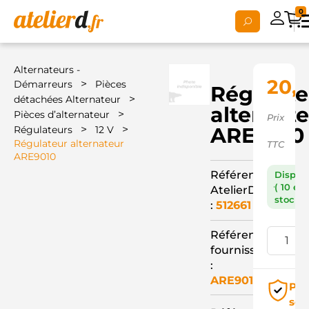
0
Alternateurs -
20,
>
Démarreurs
Pièces
Régulate
>
détachées Alternateur
alternat
>
Pièces d’alternateur
Prix
>
>
ARE9010
Régulateurs
12 V
Régulateur alternateur
TTC
ARE9010
Référence
Dispon
( 10 en
AtelierD
stock )
:
512661
Référence
fournisseur
:
ARE9010
Pai
séc