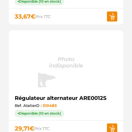
WOODAUTO
Disponible (10 en stock)
YR-F38
UNIPOINT
33,67
€
Prix TTC
REG8007
ELECTROLOG
F032138185
CARGO
Régulateur alternateur ARE0012S
Ref. AtelierD :
510483
Disponible (10 en stock)
29,71
€
Prix TTC