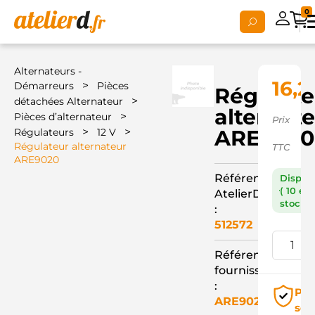
0
Alternateurs -
16,2
>
Démarreurs
Pièces
Régulate
>
détachées Alternateur
alternat
>
Pièces d’alternateur
Prix
>
>
ARE9020
Régulateurs
12 V
Régulateur alternateur
TTC
ARE9020
Référence
Dispon
( 10 en
AtelierD
stock )
:
512572
Référence
fournisseur
:
Pai
ARE9020
séc