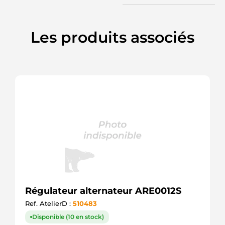
UD01106ARE
AS-PL
UD02423ARE
AS-PL
Les produits associés
VR-
MD07
MOBILETRON
VRG46938
WOODAUTO
REG8703
ELECTROLOG
Régulateur alternateur ARE0012S
Ref. AtelierD :
510483
Disponible (10 en stock)