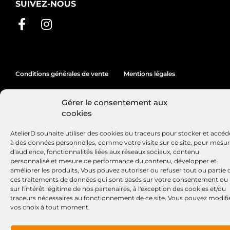
SUIVEZ-NOUS
Conditions générales de vente
Mentions légales
Politique de cookies
Gérer le consentement aux
cookies
Site réalisé par
Lézards
Création
AtelierD souhaite utiliser des cookies ou traceurs pour stocker et accéd
à des données personnelles, comme votre visite sur ce site, pour mesu
d'audience, fonctionnalités liées aux réseaux sociaux, contenu
personnalisé et mesure de performance du contenu, développer et
améliorer les produits, Vous pouvez autoriser ou refuser tout ou partie 
ces traitements de données qui sont basés sur votre consentement ou
sur l'intérêt légitime de nos partenaires, à l'exception des cookies et/ou
traceurs nécessaires au fonctionnement de ce site. Vous pouvez modifi
vos choix à tout moment.