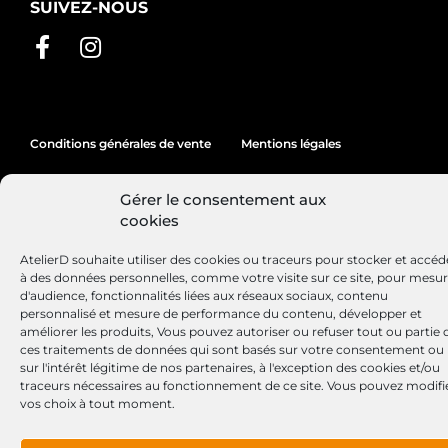
SUIVEZ-NOUS
Conditions générales de vente
Mentions légales
Politique de cookies
Gérer le consentement aux
cookies
Site réalisé par
Lézards
Création
AtelierD souhaite utiliser des cookies ou traceurs pour stocker et accéd
à des données personnelles, comme votre visite sur ce site, pour mesu
d'audience, fonctionnalités liées aux réseaux sociaux, contenu
personnalisé et mesure de performance du contenu, développer et
améliorer les produits, Vous pouvez autoriser ou refuser tout ou partie 
ces traitements de données qui sont basés sur votre consentement ou
sur l'intérêt légitime de nos partenaires, à l'exception des cookies et/ou
traceurs nécessaires au fonctionnement de ce site. Vous pouvez modifi
vos choix à tout moment.