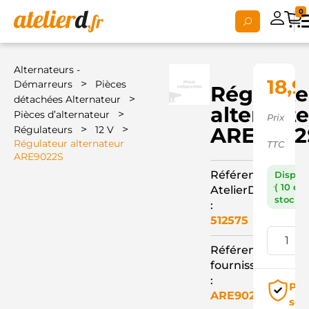
0
Alternateurs -
18,9
>
Démarreurs
Pièces
Régulate
>
détachées Alternateur
alternat
>
Pièces d’alternateur
Prix
>
>
ARE9022
Régulateurs
12 V
Régulateur alternateur
TTC
ARE9022S
Référence
Dispon
( 10 en
AtelierD
stock )
:
512575
Référence
fournisseur
:
Pai
ARE9022S
séc