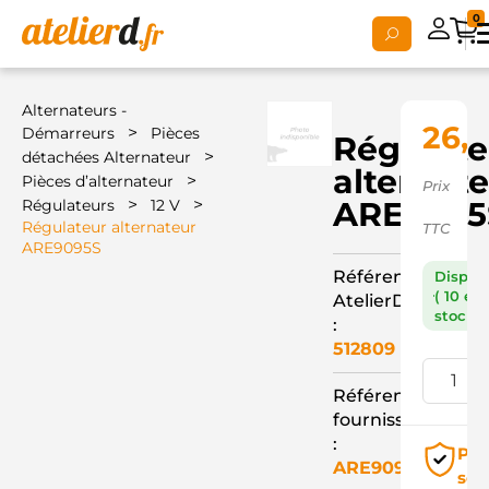
0
Alternateurs -
26,
>
Démarreurs
Pièces
Régulate
>
détachées Alternateur
alternat
>
Pièces d’alternateur
Prix
>
>
ARE9095
Régulateurs
12 V
Régulateur alternateur
TTC
ARE9095S
Référence
Dispon
( 10 en
AtelierD
stock )
:
512809
Référence
fournisseur
:
Pai
ARE9095S
séc