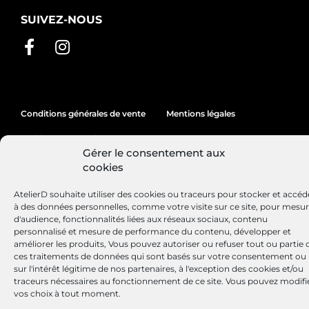
SUIVEZ-NOUS
Conditions générales de vente
Mentions légales
Politique de cookies
Gérer le consentement aux
cookies
Site réalisé par
Lézards
Création
AtelierD souhaite utiliser des cookies ou traceurs pour stocker et accéd
à des données personnelles, comme votre visite sur ce site, pour mesu
d'audience, fonctionnalités liées aux réseaux sociaux, contenu
personnalisé et mesure de performance du contenu, développer et
améliorer les produits, Vous pouvez autoriser ou refuser tout ou partie 
ces traitements de données qui sont basés sur votre consentement ou
sur l'intérêt légitime de nos partenaires, à l'exception des cookies et/ou
traceurs nécessaires au fonctionnement de ce site. Vous pouvez modifi
vos choix à tout moment.