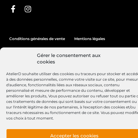
Conditions générales de vente
Mentions légales
Politique de cookies
Gérer le consentement aux
cookies
AtelierD souhaite utiliser des cookies ou traceurs pour stocker et accéd
Site réalisé par
Lézards
Création
à des données personnelles, comme votre visite sur ce site, pour mesu
d'audience, fonctionnalités liées aux réseaux sociaux, contenu
personnalisé et mesure de performance du contenu, développer et
améliorer les produits, Vous pouvez autoriser ou refuser tout ou partie 
ces traitements de données qui sont basés sur votre consentement ou
sur l'intérêt légitime de nos partenaires, à l'exception des cookies et/ou
traceurs nécessaires au fonctionnement de ce site. Vous pouvez modifi
vos choix à tout moment.
Accepter les cookies