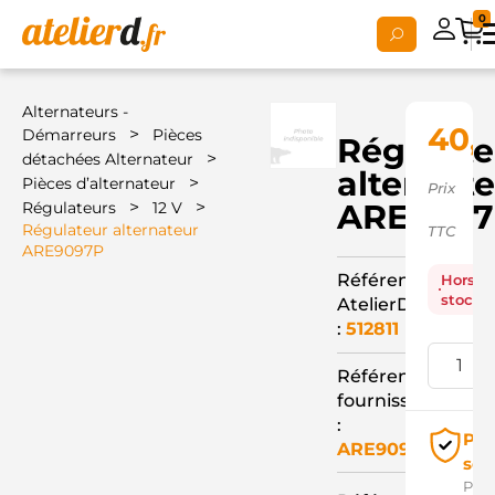
0
Alternateurs -
40,
>
Démarreurs
Pièces
Régulate
>
détachées Alternateur
alternat
>
Pièces d’alternateur
Prix
>
>
ARE909
Régulateurs
12 V
Régulateur alternateur
TTC
ARE9097P
Référence
Hors
stock
AtelierD
:
512811
Référence
fournisseur
:
Pai
ARE9097P
séc
Pay