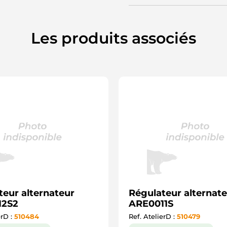
Les produits associés
teur alternateur
Régulateur alternat
12S2
ARE0011S
erD :
510484
Ref. AtelierD :
510479