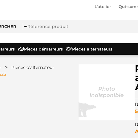
L’atelier
Qui-som
rreurs
Pièces démarreurs
Pièces alternateurs
>
r
Pièces d’alternateur
52S
R
5
R
A