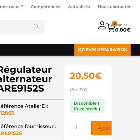
mes-nous ?
Compétences
Actualités
Nous contacter
0
0,00
€
DEVIS RÉPARATION
Régulateur
20,50
€
alternateur
ARE9152S
Prix TTC
Disponible (
éférence AtelierD :
10 en stock )
12863
éférence fournisseur :
Ajouter au panie
RE9152S