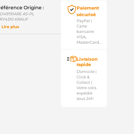
éférence Origine :
Paiement
D49191ARE AS-PL
sécurisé
RY4310 KRAUF
PayPal |
R-H2005-195 MOBILETRON
Carte
Lire plus
7370-4A310 HYUNDAI / KIA
bancaire
VISA,
MasterCard...
Livraison
rapide
Domicile |
Click &
Collect |
Votre colis
expédié
sous 24h