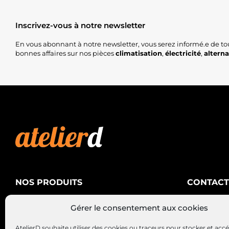
Inscrivez-vous à notre newsletter
En vous abonnant à notre newsletter, vous serez informé.e de to
bonnes affaires sur nos pièces
climatisation
,
électricité
,
altern
NOS PRODUITS
CONTACT
AtelierD
Climatisation
Gérer le consentement aux cookies
88200 SA
Électricité
03 29 22 3
AtelierD souhaite utiliser des cookies ou traceurs pour stocker et acc