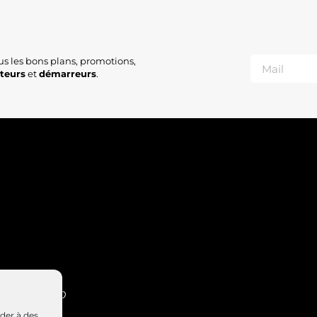
us les bons plans, promotions,
ateurs
et
démarreurs
.
INT-NABORD
4 47
éder à des