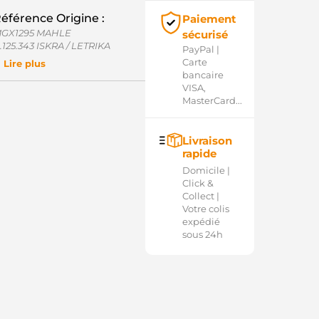
éférence Origine :
Paiement
GX1295 MAHLE
sécurisé
1.125.343 ISKRA / LETRIKA
PayPal |
D811709(LETRIKA)ARE AS-PL
Carte
Lire plus
2740394 MAHLE
bancaire
VISA,
MasterCard...
Livraison
rapide
Domicile |
Click &
Collect |
Votre colis
expédié
sous 24h