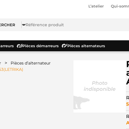
L’atelier
Qui-som
rreurs
Pièces démarreurs
Pièces alternateurs
>
r
Pièces d’alternateur
53(LETRIKA)
R
5
R
A