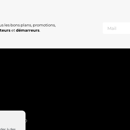
us les bons plans, promotions,
ateurs
et
démarreurs
.
INT-NABORD
4 47
éder à des