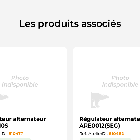
Les produits associés
teur alternateur
Régulateur alternat
10S
ARE0012(SEG)
erD :
510477
Ref. AtelierD :
510482