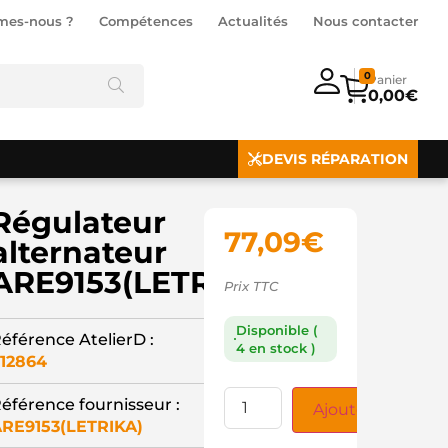
mes-nous ?
Compétences
Actualités
Nous contacter
0
0,00
€
DEVIS RÉPARATION
Régulateur
77,09
€
alternateur
ARE9153(LETRIKA)
Prix TTC
Disponible (
éférence AtelierD :
4 en stock )
12864
éférence fournisseur :
Ajouter au panie
RE9153(LETRIKA)