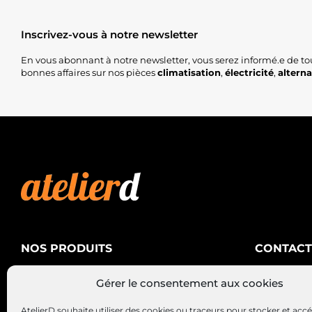
Inscrivez-vous à notre newsletter
En vous abonnant à notre newsletter, vous serez informé.e de to
bonnes affaires sur nos pièces
climatisation
,
électricité
,
altern
NOS PRODUITS
CONTACT
AtelierD
Climatisation
Gérer le consentement aux cookies
88200 SA
Électricité
03 29 22 3
AtelierD souhaite utiliser des cookies ou traceurs pour stocker et acc