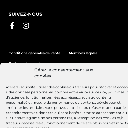
SUIVEZ-NOUS
Conditions générales de vente
Mentions légales
Politique de cookies
Gérer le consentement aux
cookies
Site réalisé par
Lézards
Création
AtelierD souhaite utiliser des cookies ou traceurs pour stocker et accéd
à des données personnelles, comme votre visite sur ce site, pour mesu
d'audience, fonctionnalités liées aux réseaux sociaux, contenu
personnalisé et mesure de performance du contenu, développer et
améliorer les produits, Vous pouvez autoriser ou refuser tout ou partie 
ces traitements de données qui sont basés sur votre consentement ou
sur l'intérêt légitime de nos partenaires, à l'exception des cookies et/ou
traceurs nécessaires au fonctionnement de ce site. Vous pouvez modifi