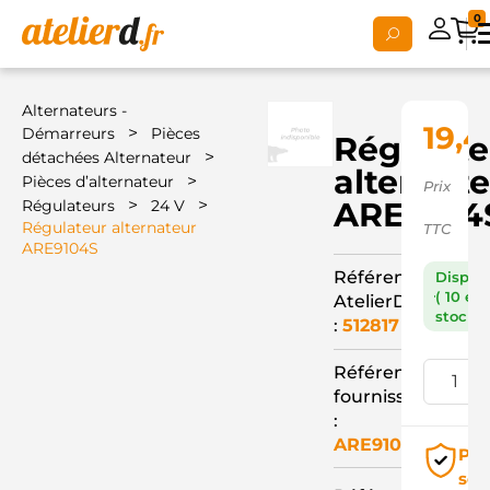
0
Alternateurs -
19,4
>
Démarreurs
Pièces
Régulate
>
détachées Alternateur
alternat
>
Pièces d’alternateur
Prix
>
>
ARE9104
Régulateurs
24 V
Régulateur alternateur
TTC
ARE9104S
Référence
Dispon
( 10 en
AtelierD
stock )
:
512817
Référence
fournisseur
:
ARE9104S
Pai
séc