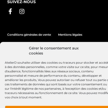
SUIVEZ-NOUS
Conditions générales de vente
Mentions légales
Politique de cookies
Gérer le consentement aux
cookies
Site réalisé par
Lézards
Création
AtelierD souhaite utiliser des cookies ou traceurs pour stocker et accéd
à des données personnelles, comme votre visite sur ce site, pour mesu
d'audience, fonctionnalités liées aux réseaux sociaux, contenu
personnalisé et mesure de performance du contenu, développer et
améliorer les produits, Vous pouvez autoriser ou refuser tout ou partie 
ces traitements de données qui sont basés sur votre consentement ou
sur l'intérêt légitime de nos partenaires, à l'exception des cookies et/ou
traceurs nécessaires au fonctionnement de ce site. Vous pouvez modifi
vos choix à tout moment.