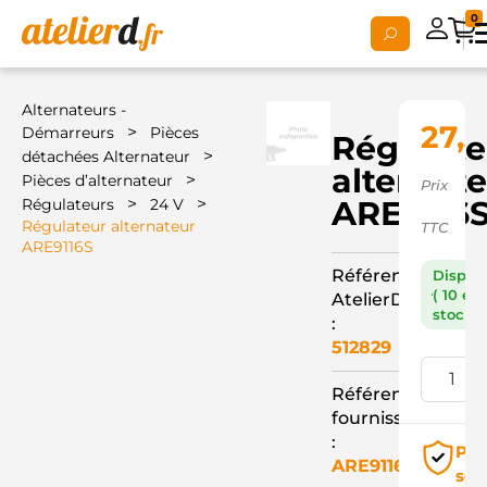
0
Alternateurs -
27,3
>
Démarreurs
Pièces
Régulate
>
détachées Alternateur
alternat
>
Pièces d’alternateur
Prix
>
>
ARE9116
Régulateurs
24 V
Régulateur alternateur
TTC
ARE9116S
Référence
Dispon
( 10 en
AtelierD
stock )
:
512829
Référence
fournisseur
:
Pai
ARE9116S
séc