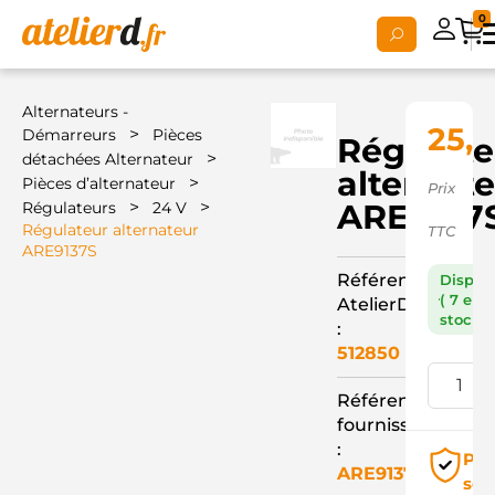
0
Alternateurs -
25,
>
Démarreurs
Pièces
Régulate
>
détachées Alternateur
alternat
>
Pièces d’alternateur
Prix
>
>
ARE9137
Régulateurs
24 V
Régulateur alternateur
TTC
ARE9137S
Référence
Dispon
( 7 en
AtelierD
stock )
:
512850
Référence
fournisseur
:
Pai
ARE9137S
séc