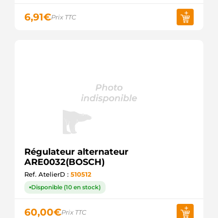
REG7303
ELECTROLOG
6,91
€
Prix TTC
F032131182
CARGO
Régulateur alternateur
ARE0032(BOSCH)
Ref. AtelierD :
510512
Disponible (10 en stock)
60,00
€
Prix TTC