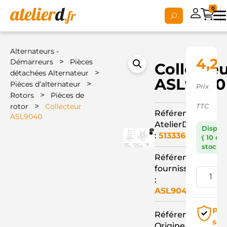
0
Alternateurs -
4,2
>
Démarreurs
Pièces
Collecte
>
détachées Alternateur
ASL9040
>
Pièces d’alternateur
Prix
>
Rotors
Pièces de
>
rotor
Collecteur
TTC
Référence
ASL9040
AtelierD
Dispon
:
513336
( 10 en
stock )
Référence
fournisseur
:
ASL9040
Pai
Référence
séc
Origine