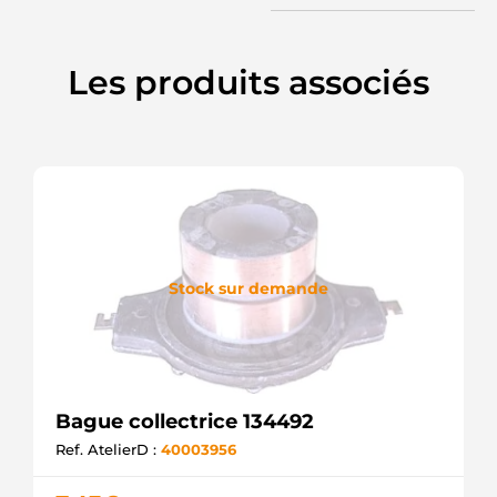
AS-PL
SRG4001
ELECTROLOG
F032131342
Les produits associés
CARGO
Stock sur demande
Bague collectrice 134492
Ref. AtelierD :
40003956