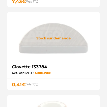
7,43
€
Prix TTC
Stock sur demande
Clavette 133784
Ref. AtelierD :
40003908
0,41
€
Prix TTC