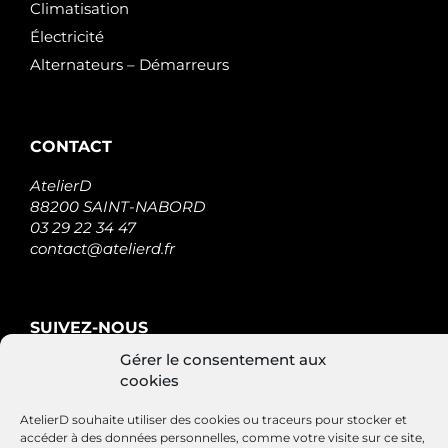
Climatisation
Électricité
Alternateurs – Démarreurs
CONTACT
AtelierD
88200 SAINT-NABORD
03 29 22 34 47
contact@atelierd.fr
SUIVEZ-NOUS
Gérer le consentement aux
cookies
AtelierD souhaite utiliser des cookies ou traceurs pour stocker et
accéder à des données personnelles, comme votre visite sur ce site,