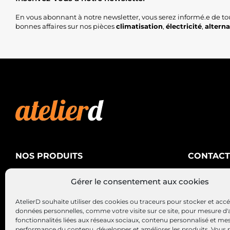
En vous abonnant à notre newsletter, vous serez informé.e de to
bonnes affaires sur nos pièces
climatisation
,
électricité
,
altern
NOS PRODUITS
CONTACT
AtelierD
Climatisation
Gérer le consentement aux cookies
88200 SA
Électricité
03 29 22 3
AtelierD souhaite utiliser des cookies ou traceurs pour stocker et acc
Alternateurs – Démarreurs
contact@at
données personnelles, comme votre visite sur ce site, pour mesure d'
fonctionnalités liées aux réseaux sociaux, contenu personnalisé et me
performance du contenu, développer et améliorer les produits, Vous