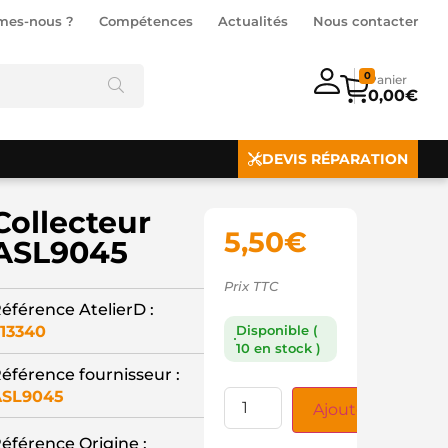
mes-nous ?
Compétences
Actualités
Nous contacter
0
0,00
€
DEVIS RÉPARATION
Collecteur
5,50
€
ASL9045
Prix TTC
éférence AtelierD :
13340
Disponible (
10 en stock )
éférence fournisseur :
ASL9045
Ajouter au panie
éférence Origine :