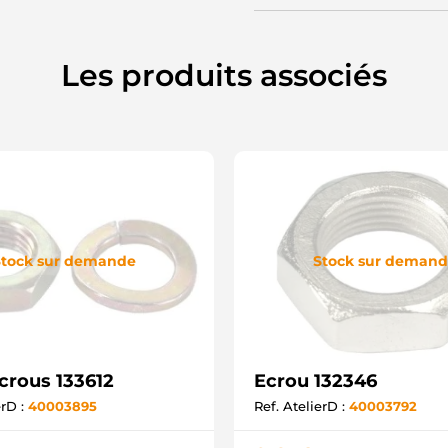
Les produits associés
tock sur demande
Stock sur deman
crous 133612
Ecrou 132346
erD :
40003895
Ref. AtelierD :
40003792