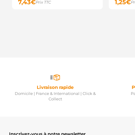
7,43
€
1,25
€
Prix TTC
Pr
Livraison rapide
P
Domicile | France & International | Click &
Pa
Collect
Inscrivez-vous à notre newsletter