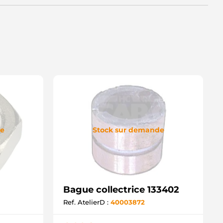
de
Stock sur demande
Bague collectrice 133402
Ref. AtelierD :
40003872