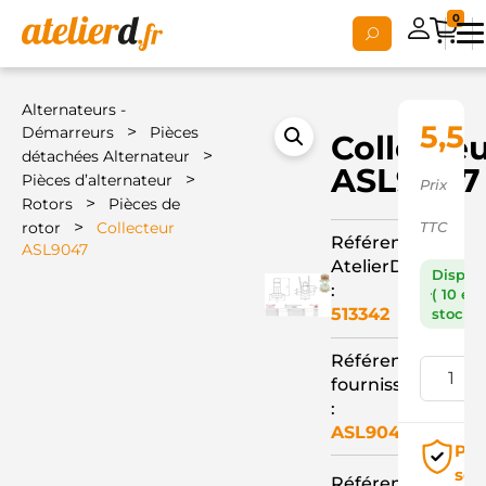
0
Alternateurs -
5,50
>
Démarreurs
Pièces
Collecte
>
détachées Alternateur
ASL9047
>
Pièces d’alternateur
Prix
>
Rotors
Pièces de
>
rotor
Collecteur
TTC
Référence
ASL9047
AtelierD
Dispon
:
( 10 en
513342
stock )
Référence
fournisseur
:
ASL9047
Pai
séc
Référence