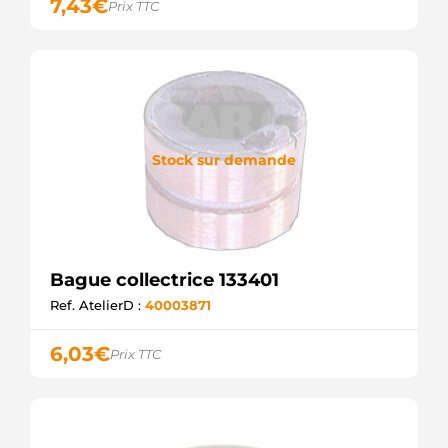
7,43
€
Prix TTC
Stock sur demande
Bague collectrice 133401
Ref. AtelierD :
40003871
6,03
€
Prix TTC