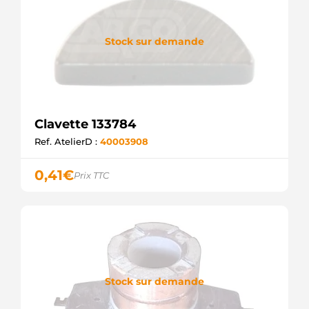
Stock sur demande
Clavette 133784
Ref. AtelierD :
40003908
0,41
€
Prix TTC
Stock sur demande