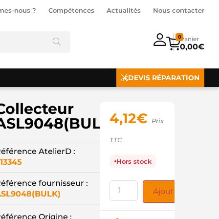
mes-nous ?
Compétences
Actualités
Nous contacter
0
0,00
€
DEVIS RÉPARATION
Collecteur
4,12
€
ASL9048(BULK)
Prix
TTC
éférence AtelierD :
13345
Hors stock
éférence fournisseur :
Ajouter au panie
SL9048(BULK)
éférence Origine :