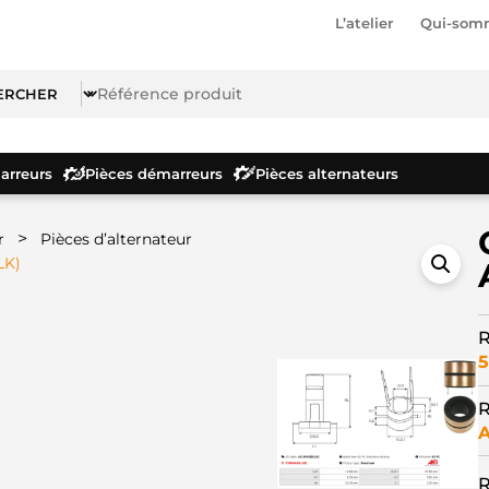
L’atelier
Qui-som
rreurs
Pièces démarreurs
Pièces alternateurs
>
r
Pièces d’alternateur
LK)
R
5
R
A
R