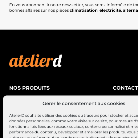
En vous abonnant à notre newsletter, vous serez informé.e de to
bonnes affaires sur nos pièces
climatisation
,
électricité
,
altern
NOS PRODUITS
CONTACT
AtelierD
Climatisation
Gérer le consentement aux cookies
88200 SA
Électricité
03 29 22 3
AtelierD souhaite utiliser des cookies ou traceurs pour stocker et acc
Alternateurs – Démarreurs
contact@at
données personnelles, comme votre visite sur ce site, pour mesure d'
fonctionnalités liées aux réseaux sociaux, contenu personnalisé et me
performance du contenu, développer et améliorer les produits, Vous
autoriser ou refuser tout ou partie de ces traitements de données qui