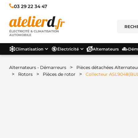
03 29 22 34 47
ÉLECTRICITÉ & CLIMATISATION
AUTOMOBILE
Climatisation
Électricité
Alternateurs
Déma
>
Alternateurs - Démarreurs
Pièces détachées Alternateu
>
>
>
Rotors
Pièces de rotor
Collecteur ASL9048(BU