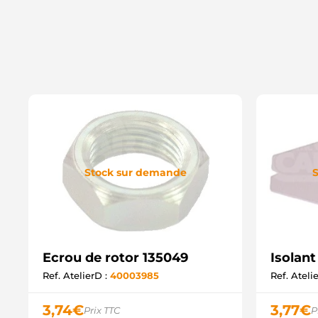
Stock sur demande
S
Ecrou de rotor 135049
Isolant
Ref. AtelierD :
40003985
Ref. Ateli
3,74
€
3,77
€
Prix TTC
P