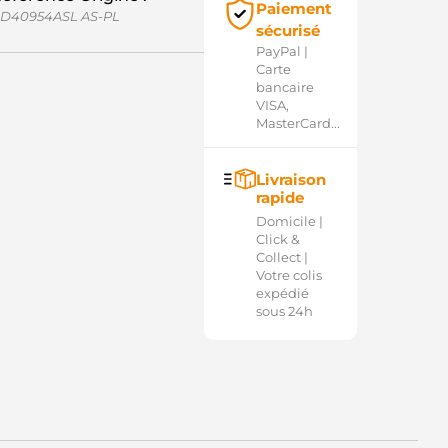
Paiement
D40954ASL AS-PL
sécurisé
PayPal |
Carte
bancaire
VISA,
MasterCard...
Livraison
rapide
Domicile |
Click &
Collect |
Votre colis
expédié
sous 24h