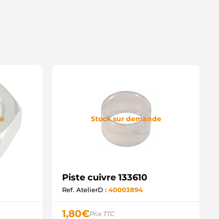
de
Stock sur demande
Piste cuivre 133610
Ref. AtelierD :
40003894
1,80
€
Prix TTC