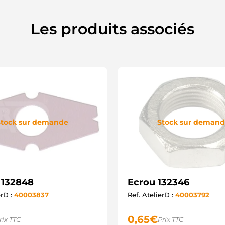
Les produits associés
tock sur demande
Stock sur deman
 132848
Ecrou 132346
erD :
40003837
Ref. AtelierD :
40003792
0,65
€
rix TTC
Prix TTC