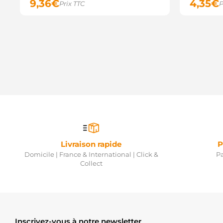
9,36
€
4,35
€
Prix TTC
P
Livraison rapide
P
Domicile | France & International | Click &
Pa
Collect
Inscrivez-vous à notre newsletter