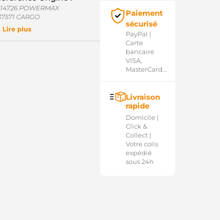
114726 POWERMAX
Paiement
37571 CARGO
sécurisé
8-81852 WAI / TRANSPO
Lire plus
PayPal |
1114726 POWERMAX
Carte
SH7571 KRAUF
bancaire
LR39160 WOODAUTO
VISA,
D45425ASL AS-PL
MasterCard...
RG3000 ELECTROLOG
032137571 CARGO
Livraison
rapide
Domicile |
Click &
Collect |
Votre colis
expédié
sous 24h