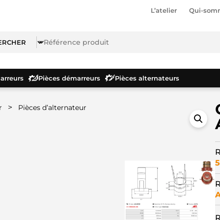
L’atelier
Qui-som
rreurs
Pièces démarreurs
Pièces alternateurs
>
r
Pièces d’alternateur
R
5
R
A
R