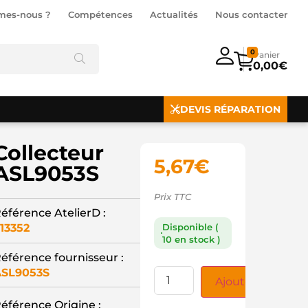
mes-nous ?
Compétences
Actualités
Nous contacter
0
0,00
€
DEVIS RÉPARATION
Collecteur
5,67
€
ASL9053S
Prix TTC
éférence AtelierD :
13352
Disponible (
10 en stock )
éférence fournisseur :
SL9053S
Ajouter au panie
éférence Origine :