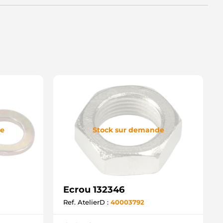
de
Stock sur demande
Ecrou 132346
Ref. AtelierD :
40003792