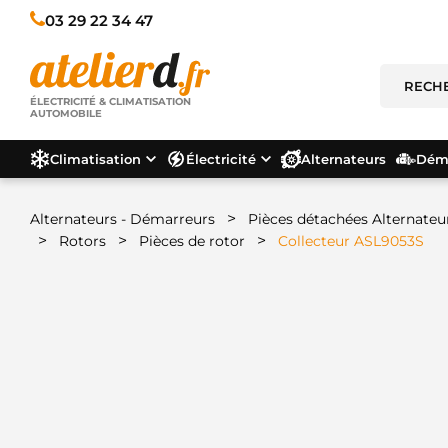
03 29 22 34 47
ÉLECTRICITÉ & CLIMATISATION
AUTOMOBILE
Climatisation
Électricité
Alternateurs
Déma
>
Alternateurs - Démarreurs
Pièces détachées Alternateu
>
>
>
Rotors
Pièces de rotor
Collecteur ASL9053S