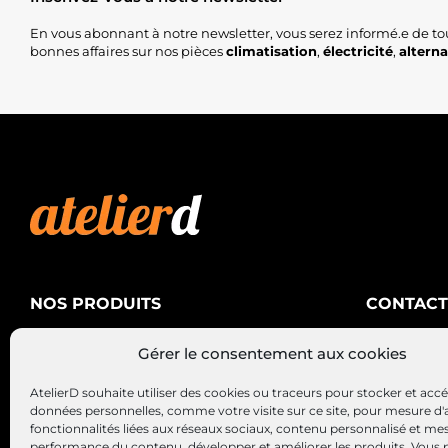
En vous abonnant à notre newsletter, vous serez informé.e de to
bonnes affaires sur nos pièces
climatisation
,
électricité
,
altern
NOS PRODUITS
CONTACT
AtelierD
Climatisation
Gérer le consentement aux cookies
88200 SA
Électricité
03 29 22 3
AtelierD souhaite utiliser des cookies ou traceurs pour stocker et acc
Alternateurs – Démarreurs
contact@at
données personnelles, comme votre visite sur ce site, pour mesure d'
fonctionnalités liées aux réseaux sociaux, contenu personnalisé et me
performance du contenu, développer et améliorer les produits, Vous