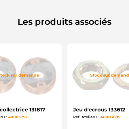
Les produits associés
tock sur demande
Stock sur deman
ollectrice 131817
Jeu d'ecrous 133612
erD :
40003751
Ref. AtelierD :
40003895